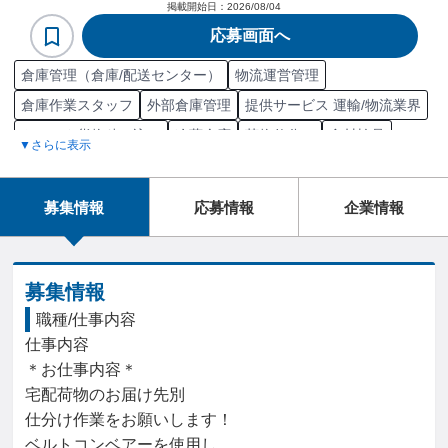
掲載開始日：
2026/08/04
応募画面へ
倉庫管理（倉庫/配送センター）
物流運営管理
倉庫作業スタッフ
外部倉庫管理
提供サービス 運輸/物流業界
トラック貨物積み込み
冷蔵倉庫
荷物仕分け
食材検品
▼さらに表示
郵送物発送
ライン作業
郵送物仕分け
最終顧客 運輸/物流業界
最終顧客 運輸
倉庫管理
募集情報
応募情報
企業情報
顧客 運輸/物流業界
普通倉庫
品出し/商品陳列
ピッキング
ピッキングシステム
募集情報
職種/仕事内容
仕事内容

＊お仕事内容＊

宅配荷物のお届け先別

仕分け作業をお願いします！

ベルトコンベアーを使用し、
