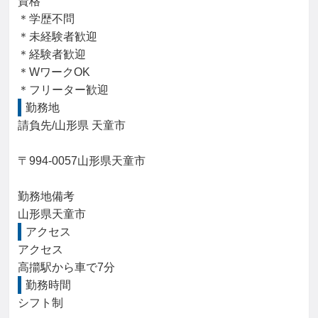
資格

＊学歴不問

＊未経験者歓迎

＊経験者歓迎

＊WワークOK

＊フリーター歓迎
勤務地
請負先/山形県 天童市

〒994-0057山形県天童市

勤務地備考

山形県天童市
アクセス
アクセス

高擶駅から車で7分
勤務時間
シフト制
