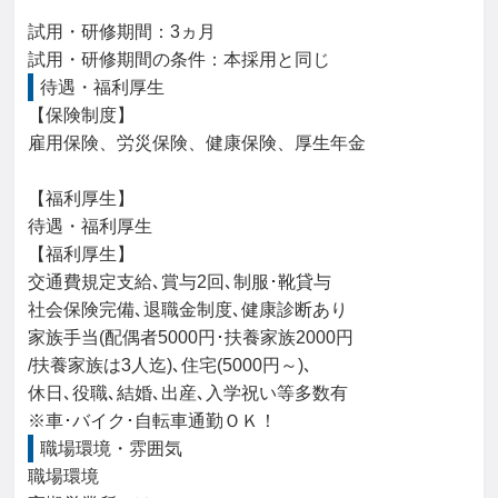
試用・研修期間：3ヵ月

待遇・福利厚生
【保険制度】

雇用保険、労災保険、健康保険、厚生年金

【福利厚生】

待遇・福利厚生

【福利厚生】

交通費規定支給､賞与2回､制服･靴貸与

社会保険完備､退職金制度､健康診断あり

家族手当(配偶者5000円･扶養家族2000円

/扶養家族は3人迄)､住宅(5000円～)､

休日､役職､結婚､出産､入学祝い等多数有

※車･バイク･自転車通勤ＯＫ！
職場環境・雰囲気
職場環境
