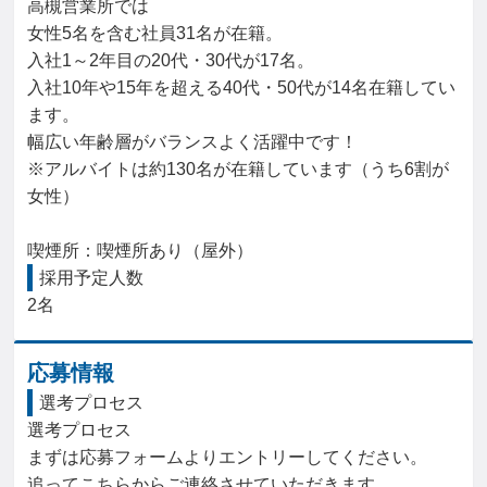
高槻営業所では

女性5名を含む社員31名が在籍。

入社1～2年目の20代・30代が17名。

入社10年や15年を超える40代・50代が14名在籍してい
ます。

幅広い年齢層がバランスよく活躍中です！

※アルバイトは約130名が在籍しています（うち6割が
女性）

喫煙所：喫煙所あり（屋外）
採用予定人数
2名
応募情報
選考プロセス
選考プロセス

まずは応募フォームよりエントリーしてください。

追ってこちらからご連絡させていただきます。
