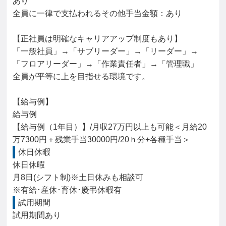
あり

全員に一律で支払われるその他手当金額：あり

【正社員は明確なキャリアアップ制度もあり】

「一般社員」→「サブリーダー」→「リーダー」→

「フロアリーダー」→「作業責任者」→「管理職」

全員が平等に上を目指せる環境です。

【給与例】

給与例

【給与例（1年目）】/月収27万円以上も可能＜月給20
万7300円＋残業手当30000円/20ｈ分+各種手当＞
休日休暇
休日休暇

月8日(シフト制)※土日休みも相談可

※有給･産休･育休･慶弔休暇有
試用期間
試用期間あり
