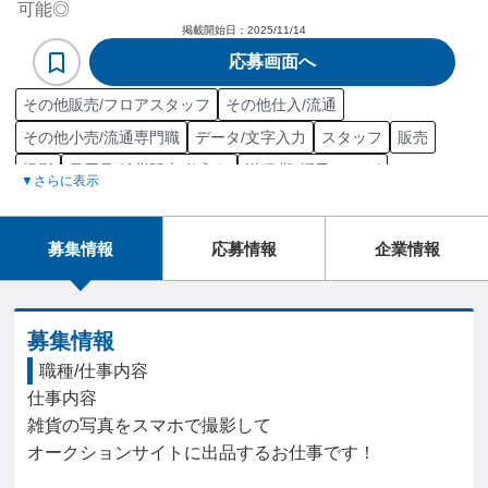
可能◎
掲載開始日：
2025/11/14
応募画面へ
その他販売/フロアスタッフ
その他仕入/流通
その他小売/流通専門職
データ/文字入力
スタッフ
販売
撮影
日用品/雑貨販売/仕入れ
洋服/靴/帽子/バッグ
▼さらに表示
募集情報
応募情報
企業情報
募集情報
職種/仕事内容
仕事内容

雑貨の写真をスマホで撮影して

オークションサイトに出品するお仕事です！
