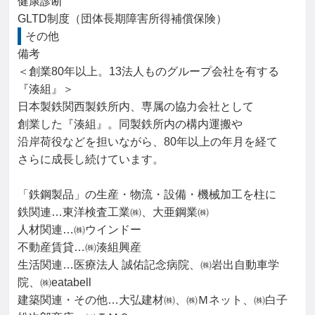
健康診断

GLTD制度（団体長期障害所得補償保険）
その他
備考

＜創業80年以上。13法人ものグループ会社を有する
『湊組』＞

日本製鉄関西製鉄所内、専属の協力会社として

創業した『湊組』。同製鉄所内の構内運搬や

沿岸荷役などを担いながら、80年以上の年月を経て

さらに成長し続けています。

「鉄鋼製品」の生産・物流・設備・機械加工を柱に

鉄関連…東洋検査工業㈱、大亜鋼業㈱

人材関連…㈱ウインドー

不動産賃貸…㈱湊組興産

生活関連…医療法人 誠佑記念病院、㈱岩出自動車学
院、㈱eatabell

建築関連・その他…大弘建材㈱、㈱Ｍネット、㈱白子