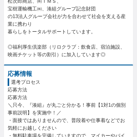
松次郎商店、㈱ＴＭＳ、

宝樹運輸機工㈱、湊組グループ記念財団

の13法人グループ会社が力を合わせて社会を支える産
業に携わり

暮らしをトータルサポートしています。

◎福利厚生倶楽部（リロクラブ：飲食店、宿泊施設、
映画チケット等の割引）に加入しています◎
応募情報
選考プロセス
応募方法

応募方法

＼只今、『湊組』が丸ごと分かる！事前【1対1の個別
事前説明】を実施中！／

・面接ではありませんので、普段着や仕事着などでお
気軽にお越しください

・無料駐車場を完備していますので、マイカーやバイ