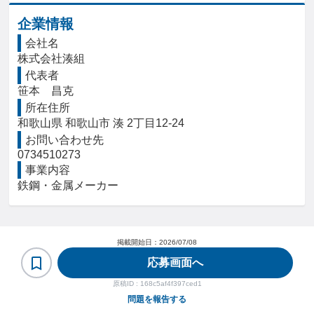
企業情報
会社名
株式会社湊組
代表者
笹本　昌克
所在住所
和歌山県 和歌山市 湊 2丁目12-24
お問い合わせ先
0734510273
事業内容
鉄鋼・金属メーカー
掲載開始日：
2026/07/08
応募画面へ
原稿ID :
168c5af4f397ced1
問題を報告する