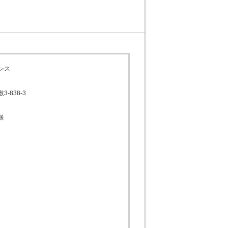
ンス
-838-3
送