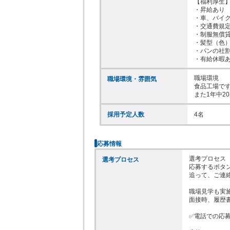
【福利厚生】
・昇給あり

・車、バイク
・交通費規定
・制服無償貸
・髪型（色）
・パンの社割
・有給休暇
職場環境

職場環境・雰囲気
食品工場です
また1年中2
採用予定人数
4名
応募情報
選考プロセス

選考プロセス
応募するボタ
追って、ご連絡
職場見学も実施
面接時、履歴書
✅電話での応募