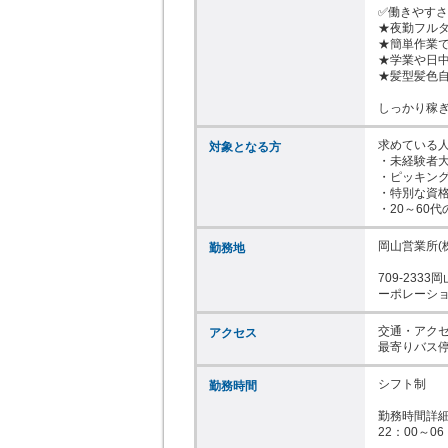
✅働きやすさ
★夜勤フルタ
★簡単作業で
★学業や日中
★髪型髪色自
しっかり稼
求めている人
対象となる方
・未経験者大
・ピッキング
・特別な資格
・20～60
岡山営業所(
勤務地
709-23
ーポレーシ
交通・アクセ
アクセス
最寄りバス
シフト制

勤務時間
勤務時間詳細
22：00～06：