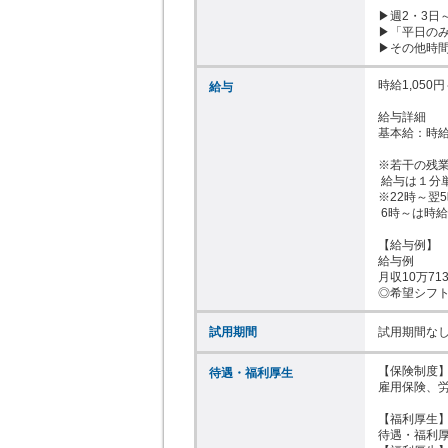
▶週2・3日
▶「平日のみ
▶その他時間
時給1,050円～
給与
給与詳細

基本給：時給 1
※若干の残業
 給与は１分単位で支給します！

※22時～翌5
 6時～は時給1050円～

【給与例】

給与例

月収10万71
◎希望シフ
試用期間
試用期間な
【保険制度】
待遇・福利厚生
雇用保険、労
【福利厚生】
待遇・福利厚