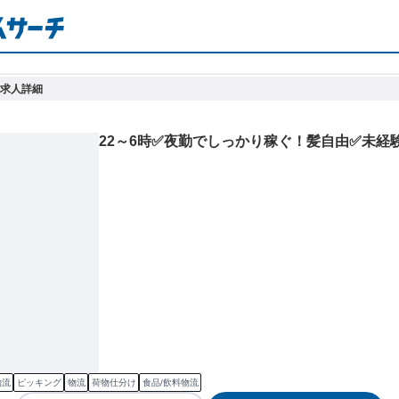
求人詳細
22～6時✅夜勤でしっかり稼ぐ！髪自由✅未経
物流
ピッキング
物流
荷物仕分け
食品/飲料物流