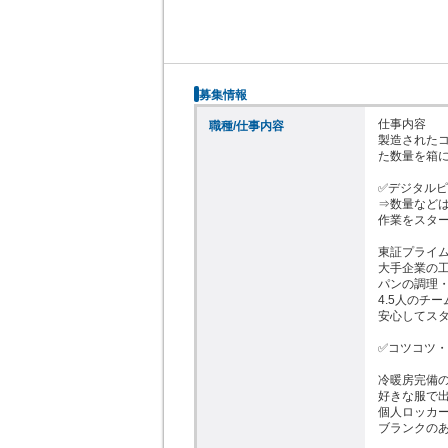
募集情報
仕事内容

職種/仕事内容
製造された
た数量を箱に
✅デジタルピ
⇒数量など
作業をスター
東証プライム
大手企業の工
パンの調理・
4.5人のチー
安心してスタ
✅コツコツ・
冷暖房完備の
好きな服で出勤
個人ロッカー
ブランクのあ