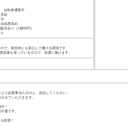


、自転車通勤可

支給

与

自由度高め

販売あり（1個50円）

あり
ので、衛生的にも安心して働ける環境です。

0度前後を保っていますので、快適に働けます。
ンより必要事項入力の上、送信してください。

させていただきます。

中！

不要です。

も歓迎！
