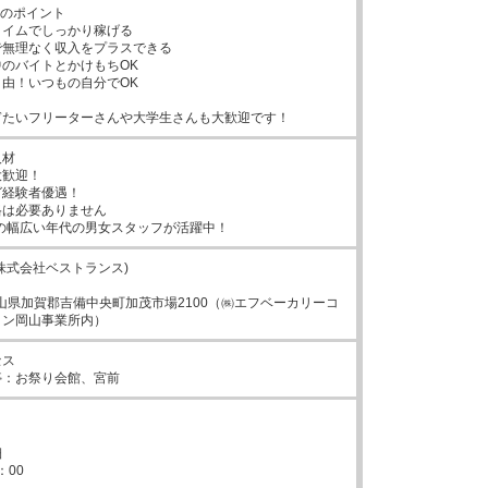
のポイント

イムでしっかり稼げる

無理なく収入をプラスできる

のバイトとかけもちOK

由！いつもの自分でOK

ぎたいフリーターさんや大学生さんも大歓迎です！
材

歓迎！

経験者優遇！

は必要ありません

代の幅広い年代の男女スタッフが活躍中！
株式会社ベストランス)

33岡山県加賀郡吉備中央町加茂市場2100（㈱エフベーカリーコ
ョン岡山事業所内）
ス

停：お祭り会館、宮前


00
