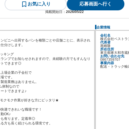
お気に入り
応募画面へ行く
掲載開始日：
2026/05/22
企業情報
会社名
株式会社ベストラ
コンビニへ出荷するパンを種類ごとや店舗ごとに、表示され
代表者
仕分けします。

尾崎隆
所在住所
東京都東大和市蔵敷3
ッキング

お問い合わせ先
はランプでお知らせされますので、未経験の方でもすんなり
0867359707
事業内容
トできます◎

配送・トラック輸
上場企業の子会社で

場です。

製造業務はありません。

ム体制なので

ートできますよ♪

モクモク作業が好きな方にピッタリ★

快適できれいな職場です！

OK♪

も有ります。定着率◎

る方も長く続けられる環境です。
