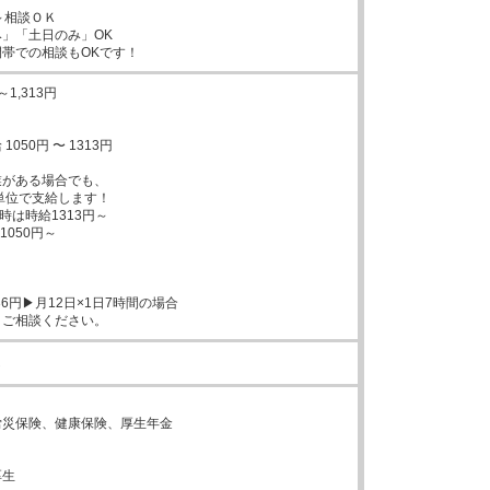
～相談ＯＫ

」「土日のみ」OK

帯での相談もOKです！
1,313円

050円 〜 1313円

がある場合でも、

時は時給1313円～

36円▶月12日×1日7時間の場合

トご相談ください。
し


災保険、健康保険、厚生年金



生
