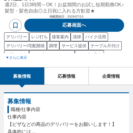
週2日、1日3時間～OK！お盆期間のお試し短期勤務OK♪
髪型・髪色自由◎土日祝に入れる方歓迎★
掲載開始日：
2026/07/13
応募画面へ
デリバリー
レジ打ち
接客案内
清掃
バイク活用
デリバリー/宅配開発
調理
サービス提供
テーブル片付け
自動二輪車
テーブルセッティング
テーブル案内
▼さらに表示
大型自動二輪車
コース料理配膳
商品配送
自動二輪
スタッフ
普通自動二輪車
洗車
接客
原動機付自転車
募集情報
応募情報
企業情報
デザート配膳
自動車
調理補助
フードデリバリー
飲み物配膳
普通自動車第一種運転免許（MT限定）
普通自動車第一種運転免許
募集情報
普通自動車第一種運転免許（AT限定）
原動機付自転車免許
職種/仕事内容
仕事内容

普通自動二輪車免許
【ピザなどの商品のデリバリーをお願いします！】

具体的には…
