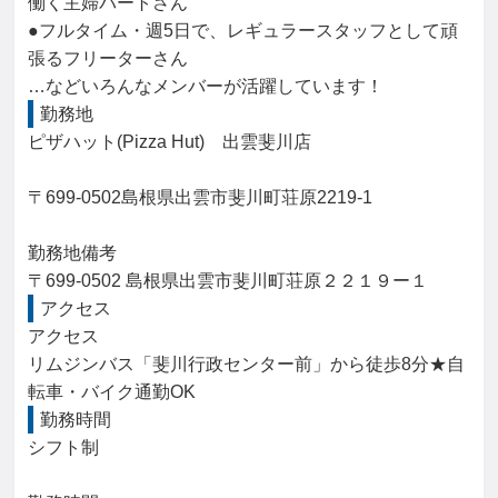
働く主婦パートさん

●フルタイム・週5日で、レギュラースタッフとして頑
張るフリーターさん

…などいろんなメンバーが活躍しています！
勤務地
ピザハット(Pizza Hut)　出雲斐川店

〒699-0502島根県出雲市斐川町荘原2219-1

勤務地備考

〒699-0502 島根県出雲市斐川町荘原２２１９ー１
アクセス
アクセス

リムジンバス「斐川行政センター前」から徒歩8分★自
転車・バイク通勤OK
勤務時間
シフト制
