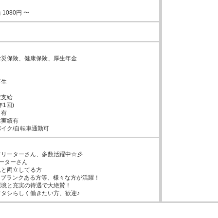
1080円 〜
し


災保険、健康保険、厚生年金



生



支給

1回)

有

実績有

イク/自転車通勤可
リーターさん、多数活躍中☆彡

ーターさん

と両立してる方

ブランクある方等、様々な方が活躍！

境と充実の待遇で大絶賛！

タシらしく働きたい方、歓迎♪