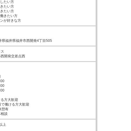
したい方

きたい方

きたい方

働きたい方

ョンが好きな方
1福井県福井県福井市西開発4丁目505
ス

い西開発交差点西


0

0

0

る方大歓迎

日で働ける方大歓迎

憩有

応相談
以上
