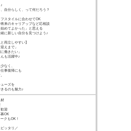


、自分らしく、って何だろう？

フスタイルに合わせてOK

将来のキャリアップなど応相談

始めてよかった」と思える

緒に新しい自分を見つけよう♪

と両立しやすい】

迎えまで」

に働きたい」

んも活躍中♪

少なく、

仕事復帰にも

。

ューズを

きるのも魅力♪
材



歓迎

募OK

ークもOK！

ピッタリ／
