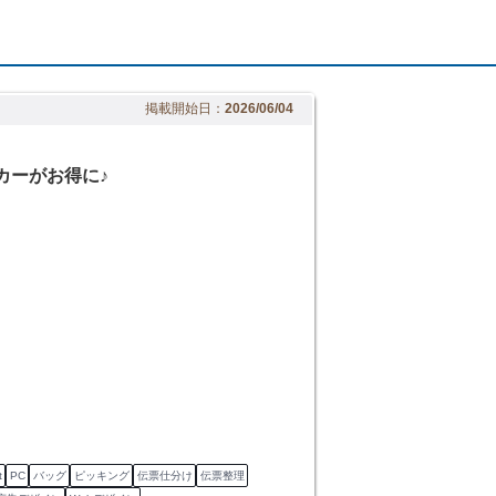
掲載開始日：
2026/06/04
カーがお得に♪
t
PC
バッグ
ピッキング
伝票仕分け
伝票整理