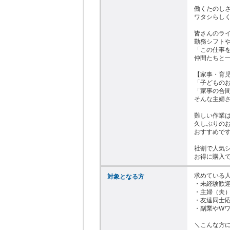
働くたのしさ♪
ワタシらしく
皆さんのライ
勤務シフトや
「この仕事を
仲間たちと一
【家事・育児
「子どものお
「家事の合間
そんな主婦さ
難しい作業は
久しぶりのお
おすすめです
社割で人気シ
お得に購入で
求めている人
対象となる方
・未経験歓迎
・主婦（夫）
・友達同士応
・副業やWワ
＼こんな方に