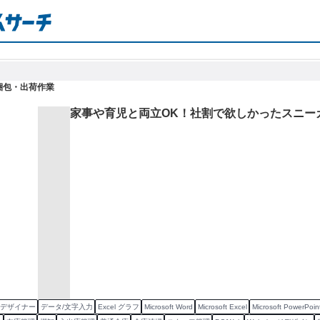
梱包・出荷作業
家事や育児と両立OK！社割で欲しかったスニー
bデザイナー
データ/文字入力
Excel グラフ
Microsoft Word
Microsoft Excel
Microsoft PowerPoin