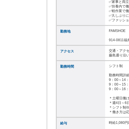
✅家事と両立
✅扶養内で働
✅軽作業で働
✅久しぶりに
✅ファッシ
FAMSHOE

勤務地
914-081
交通・アクセ
アクセス
藤島通り沿
シフト制

勤務時間
勤務時間詳細
9：00～14：0
9：00～15：0
9：00～16：0
＊土曜日働け
＊週4日～6
＊シフト制/休
＊働き方は
時給1,080円
給与