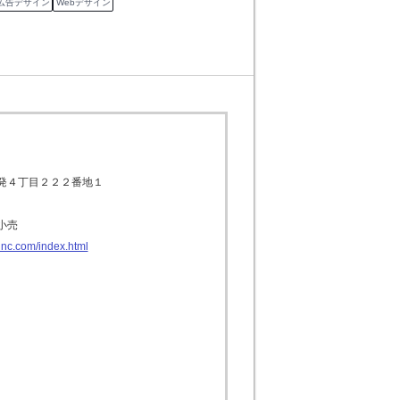
広告デザイン
Webデザイン
発４丁目２２２番地１
小売
inc.com/index.html