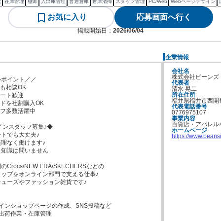
靴
在庫管理
棚卸
入出庫管理
普通倉庫
倉庫清掃
スタッフ管理
PC/Web
Webページデザイン
お気に入り
応募画面へ行く
掲載開始日：
2026/06/04
企業情報
会社名
株式会社ビーンズ
ポイント／／

代表者
も相談OK

清水 晃二
所在住所
ート歓迎

福井県福井市西開
ドを社割購入OK

代表電話番号
フ多数活躍中

0776975107
事業内容
百貨店・アパレル
インスタッフ募集♪◆

ホームページ
トでも大丈夫♪

https://www.beans
理なく働けます♪

知識は問いません

rocs/NEW ERA/SKECHERSなどの

ップをオンライン部門で支える仕事♪

ューズやファッション雑貨です♪



インショップページの作成、SNS投稿など

出荷作業・在庫管理
