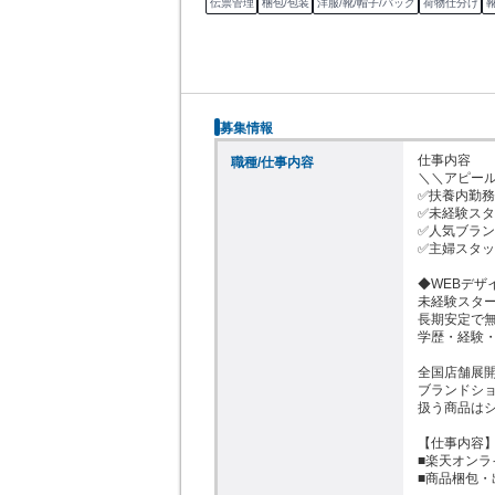
伝票管理
梱包/包装
洋服/靴/帽子/バッグ
荷物仕分け
募集情報
仕事内容

職種/仕事内容
＼＼アピール
✅扶養内勤務
✅未経験スタ
✅人気ブラン
✅主婦スタッ
◆WEBデザ
未経験スター
長期安定で無
学歴・経験・
全国店舗展開のC
ブランドショ
扱う商品はシ
【仕事内容】
■楽天オンラ
■商品梱包・