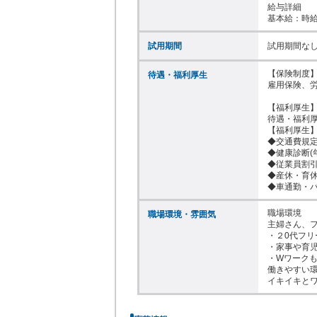
給与詳細

基本給：時給 
試用期間
試用期間な
【保険制度】
待遇・福利厚生
雇用保険、労
【福利厚生】
待遇・福利厚
【福利厚生】
◆交通費規定
◆健康診断(年
◆従業員割引
◆産休・育休
◆車通勤・バ
職場環境

職場環境・雰囲気
主婦さん、フ
・２0代フリ
・家事や育児
・Wワークも
働きやすい環
イキイキとワ