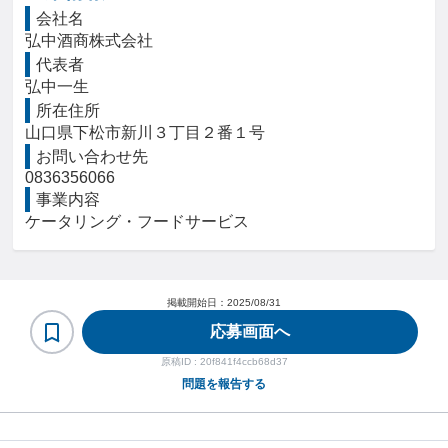
会社名
弘中酒商株式会社
代表者
弘中一生
所在住所
山口県下松市新川３丁目２番１号
お問い合わせ先
0836356066
事業内容
ケータリング・フードサービス
掲載開始日：
2025/08/31
応募画面へ
原稿ID :
20f841f4ccb68d37
問題を報告する
ヘルプ・お問い合わせ
利用規約・プライバシーポリシー