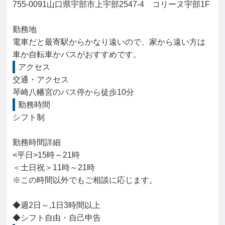
755-0091山口県宇部市上宇部2547-4　コリーヌ宇部1F

勤務地

電車だと最寄駅からかなり遠いので、家から遠い方は
車か自転車かバスがおすすめです。
アクセス
交通・アクセス

琴崎八幡宮のバス停から徒歩10分
勤務時間
シフト制

勤務時間詳細

<平日>15時～21時

＜土日祝＞11時～21時

※この時間以外でもご相談に応じます。

◆週2日～,1日3時間以上

◆シフト自由・自己申告