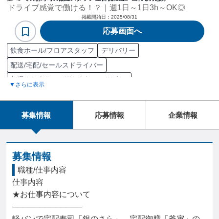
ドライブ感覚で働ける！？｜週1日～1日3h～OK◎
掲載開始日：
2025/08/31
応募画面へ
飲食ホール/フロアスタッフ
デリバリー
配送/宅配/セールスドライバー
普通自動車第一種運転免許（AT限定）
▼さらに表示
普通自動車第一種運転免許
普通自動車
自動車
接客
フードデリバリー
商品配送
デリバリー/宅配開発
募集情報
応募情報
企業情報
募集情報
職種/仕事内容
仕事内容

★お仕事内容について

─────────────

軽バンで宅配寿司「銀のさら」、宅配御膳「釜寅」の