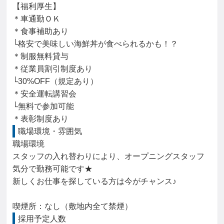
【福利厚生】

＊車通勤ＯＫ

＊食事補助あり

└格安で美味しい海鮮丼が食べられるかも！？

＊制服無料貸与

＊従業員割引制度あり

└30%OFF（規定あり）

＊安全運転講習会

└無料で参加可能

＊表彰制度あり
職場環境・雰囲気
職場環境

スタッフの入れ替わりにより、オープニングスタッフ
気分で勤務可能です★

新しくお仕事を探している方は今がチャンス♪

喫煙所：なし（敷地内全て禁煙）
採用予定人数