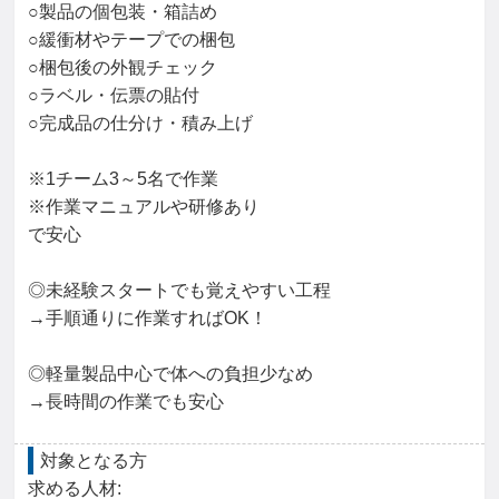
○製品の個包装・箱詰め

○緩衝材やテープでの梱包

○梱包後の外観チェック

○ラベル・伝票の貼付

○完成品の仕分け・積み上げ

※1チーム3～5名で作業

※作業マニュアルや研修あり

で安心

◎未経験スタートでも覚えやすい工程

→手順通りに作業すればOK！

◎軽量製品中心で体への負担少なめ

→長時間の作業でも安心
対象となる方
求める人材: 
