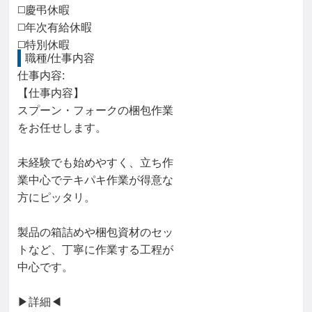
◻️慶弔休暇
◻️年次有給休暇
◻️特別休暇
職種/仕事内容
仕事内容: 

【仕事内容】

スプーン・フォークの梱包作業

をお任せします。

未経験でも始めやすく、立ち作

業中心でテキパキ作業が得意な

方にピッタリ。

製品の箱詰めや梱包資材のセッ

トなど、丁寧に作業する工程が

中心です。

▶詳細◀︎
