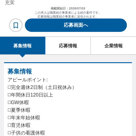
充実
掲載開始日：
2026/07/03
この求人は職業紹介事業者による紹介案件です。
応募情報は職業紹介事業者に送信されます。
応募画面へ
募集情報
応募情報
企業情報
募集情報
アピールポイント:
◻️完全週休2日制（土日祝休み）
◻️年間休日120日以上
◻️GW休暇
◻️夏季休暇
◻️年末年始休暇
◻️育児休暇
◻️子供の看護休暇