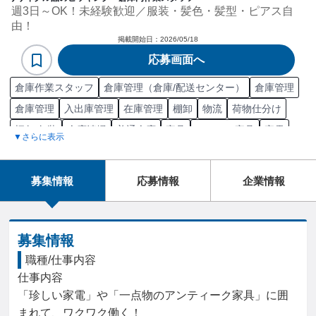
週3日～OK！未経験歓迎／服装・髪色・髪型・ピアス自
由！
掲載開始日：
2026/05/18
応募画面へ
倉庫作業スタッフ
倉庫管理（倉庫/配送センター）
倉庫管理
倉庫管理
入出庫管理
在庫管理
棚卸
物流
荷物仕分け
梱包/包装
倉庫清掃
普通倉庫
家具
オフィス家具
家電
▼さらに表示
家電機器
家電製品取扱
ピッキング
清掃
リサイクル物流手配/管理
室内清掃
工場清掃
募集情報
応募情報
企業情報
家具/インテリア
募集情報
職種/仕事内容
仕事内容

「珍しい家電」や「一点物のアンティーク家具」に囲
まれて、ワクワク働く！
