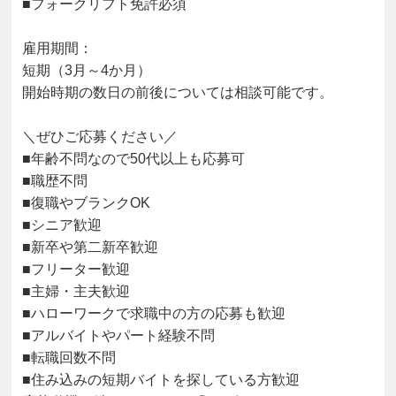
■フォークリフト免許必須

雇用期間：

短期（3月～4か月）

開始時期の数日の前後については相談可能です。

＼ぜひご応募ください／

■年齢不問なので50代以上も応募可

■職歴不問

■復職やブランクOK

■シニア歓迎

■新卒や第二新卒歓迎

■フリーター歓迎

■主婦・主夫歓迎

■ハローワークで求職中の方の応募も歓迎

■アルバイトやパート経験不問

■転職回数不問

■住み込みの短期バイトを探している方歓迎
