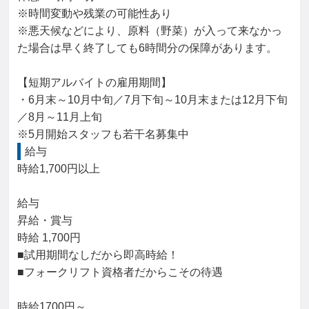
※時間変動や残業の可能性あり

※悪天候などにより、原料（野菜）が入って来なかっ
た場合は早く終了しても6時間分の保障があります。

【短期アルバイトの雇用期間】

・6月末～10月中旬／7月下旬～10月末または12月下旬
／8月～11月上旬

※5月開始スタッフも若干名募集中
給与
時給1,700円以上

給与

昇給・賞与

時給 1,700円

■試用期間なしだから即高時給！

■フォークリフト資格者だからこその待遇

時給1700円～