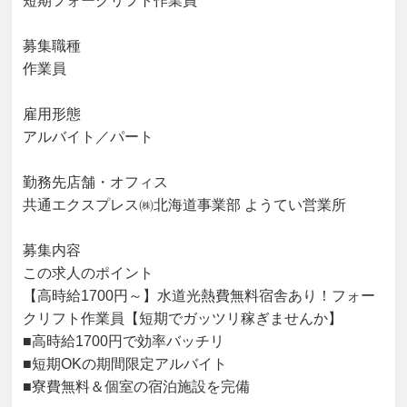
短期フォークリフト作業員

募集職種

作業員

雇用形態

アルバイト／パート

勤務先店舗・オフィス

共通エクスプレス㈱北海道事業部 ようてい営業所

募集内容

この求人のポイント

【高時給1700円～】水道光熱費無料宿舎あり！フォー
クリフト作業員【短期でガッツリ稼ぎませんか】

■高時給1700円で効率バッチリ

■短期OKの期間限定アルバイト

■寮費無料＆個室の宿泊施設を完備
