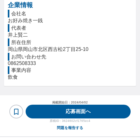
企業情報
会社名
お好み焼き一銭　
代表者
井上賢二
所在住所
岡山県岡山市北区西古松2丁目25-10
お問い合わせ先
0862508333
事業内容
飲食
掲載開始日：
2024/04/02
応募画面へ
原稿ID :
3624602cf1765ec4
問題を報告する