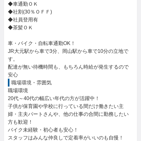
◆車通勤ＯＫ

◆社割(30％ＯＦＦ)

◆社員登用有

◆茶髪ＯＫ

車・バイク・自転車通勤OK！

JR大元駅から車で3分、岡山駅から車で10分の立地で
す。

配達が無い待機時間も、もちろん時給が発生するので
安心
職場環境・雰囲気
職場環境

20代～40代の幅広い年代の方が活躍中！

子供が保育園や学校に行っている間だけ働きたい主
婦・主夫パートさんや、他の仕事の合間に勤務したい
方も歓迎！

バイク未経験・初心者も安心！

スタッフはみんな仲良しで定着率がいいのも自慢！
