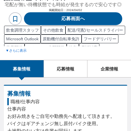
宅配が無い待機状態でも時給が発生するので安心です◎
掲載開始日：
2024/04/02
応募画面へ
飲食調理スタッフ
その他飲食
配送/宅配/セールスドライバー
Microsoft Outlook
原動機付自転車免許
フードデリバリー
商品配送
デリバリー/宅配開発
接客
電話対応
▼さらに表示
原動機付自転車
店舗
募集情報
応募情報
企業情報
募集情報
職種/仕事内容
仕事内容

お好み焼きをご自宅や勤務先へ配達して頂きます。

バイクはギアチェンジ無し原付バイク使用。

土地勘のない方は先輩が同行します
