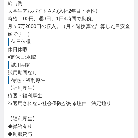
給与例

大学生アルバイトさん(入社2年目・男性)

時給1100円、週3日、1日4時間で勤務。

月々5万2800円の収入。（月４週換算で計算した目安金
額です。）
休日休暇
休日休暇

♦定休日:水曜
試用期間
試用期間なし
待遇・福利厚生
【福利厚生】

待遇・福利厚生

※適用されない社会保険がある理由：法定通り

【福利厚生】

◆昇給有り

◆制服貸与
