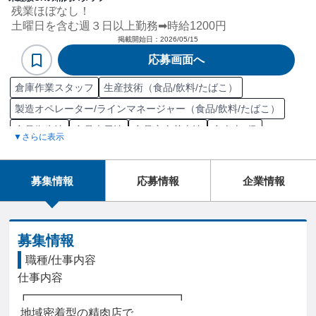
残業ほぼなし！
土曜日を含む週３日以上勤務➡時給1200円
掲載開始日：
2026/05/15
応募画面へ
倉庫作業スタッフ
生産技術（食品/飲料/たばこ）
製造オペレーター/ラインマネージャー（食品/飲料/たばこ）
食品衛生法
食品表示法
食品安全基本法
食肉士1級
▼さらに表示
食肉士2級
食肉士3級
食品衛生責任者
食品衛生管理者
食品衛生監視員
食品安全検定
食肉生産
食肉
食肉加工品
募集情報
応募情報
企業情報
食肉品質管理
肉仕込み
梱包/包装
販売
ライン作業
食品工場
食品
食品販売/仕入れ
生産管理
工場
食品製造
募集情報
職種/仕事内容
仕事内容

┏━━━━━━━━━━━━━┓

 地域密着型の精肉店で
