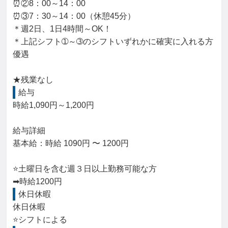
⏰②8：00～14：00

⏰③7：30～14：00（休憩45分）

＊週2日、1日4時間～OK！

＊上記シフト➀～➂のシフトいずれかに確実に入れる方
優遇

★残業なし
給与
時給1,090円～1,200円

給与詳細

基本給：時給 1090円 〜 1200円

⭐土曜日を含む週３日以上勤務可能な方

➡時給1200円
休日休暇
休日休暇

⭐シフトによる