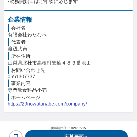
‣勤務開始日はご相談に応じます
企業情報
会社名
有限会社わたなべ
代表者
渡辺武貞
所在住所
山梨県北杜市高根町箕輪４８３番地１
お問い合わせ先
0551307737
事業内容
専門飲食料品小売
ホームページ
https://29nowatanabe.com/company/
掲載開始日：
2026/05/15
応募画面へ