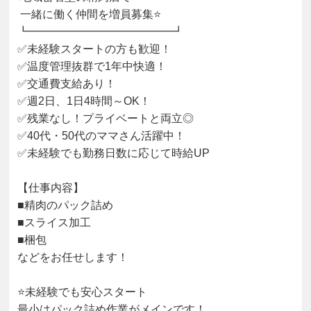
 一緒に働く仲間を増員募集⭐

┗━━━━━━━━━━━━━┛

✅未経験スタートの方も歓迎！

✅温度管理抜群で1年中快適！

✅交通費支給あり！

✅週2日、1日4時間～OK！

✅残業なし！プライベートと両立◎

✅40代・50代のママさん活躍中！

✅未経験でも勤務日数に応じて時給UP

【仕事内容】

■精肉のパック詰め

■スライス加工

■梱包

などをお任せします！

⭐未経験でも安心スタート

最小はパック詰め作業がメインです！
