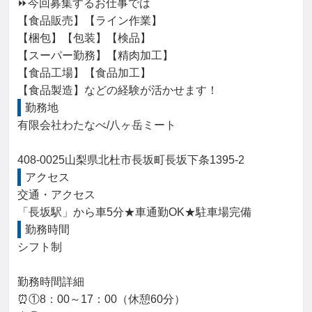
⏩今回募集するお仕事では

【食品販売】【ライン作業】

【梱包】【包装】【検品】

【スーパー勤務】【精肉加工】

【食品工場】【食品加工】

【食品製造】などの経験が活かせます！
勤務地
有限会社わたなべ/八ヶ岳ミート

408-0025山梨県北杜市長坂町長坂下条1395-2
アクセス
交通・アクセス

「長坂駅」から車5分★車通勤OK★駐車場完備
勤務時間
シフト制

勤務時間詳細

⏰①8：00～17：00（休憩60分）
