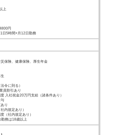
以上

800円

×1日5時間×月12日勤務
し


災保険、健康保険、厚生年金



生



法令に則る）

業員割引あり

度 入社祝金20万円支給（諸条件あり）

与

あり

社内規定あり）

度（社内規定あり）

の勤務は18歳以上