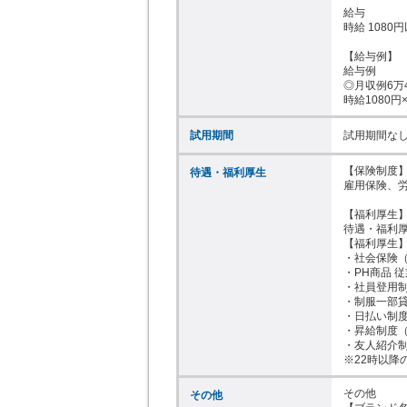
給与

時給 1080円
【給与例】

給与例

◎月収例6万4
時給1080円
試用期間
試用期間な
【保険制度】
待遇・福利厚生
雇用保険、労
【福利厚生】
待遇・福利厚
【福利厚生】
・社会保険（
・PH商品 従
・社員登用制
・制服一部貸
・日払い制度
・昇給制度（
・友人紹介制
※22時以降
その他

その他