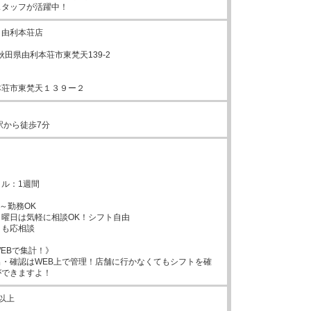
スタッフが活躍中！
由利本荘店

0秋田県由利本荘市東梵天139-2

本荘市東梵天１３９ー２
駅から徒歩7分
ル：1週間

～勤務OK

曜日は気軽に相談OK！シフト自由

も応相談

EBで集計！》

・確認はWEB上で管理！店舗に行かなくてもシフトを確
ができますよ！
以上
