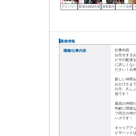
デリバリー
配達先確認作業
接客案内
バイク活用
募集情報
仕事内容

職種/仕事内容
お任せするお
ピザの配達
に詳しくな
ださい！出来
新しい仲間を
おかげさまで
の方、久し
迎です！

最高の仲間た
年齢に関係
フ同士の仲
ハズです！

キャリアアッ
ピザハット