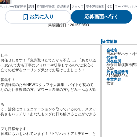
デリバリー/宅配開発
調理
時間厳守推進
商品配送
スタッフ
安全運転推進
接客
フードデリバリ
お気に入り
応募画面へ行く
掲載開始日：
2026/08/03
企業情報
会社名
日本ピザハット株
仕事

代表者
をお任せします！「免許取りたてだから不安…」「あまり道
所在住所
神奈川県横浜市西区
い…｣なんて方も丁寧にフォローや研修もするのでご安心く
ス5F
立てのピザをツーリング気分でお届けしましょう！

代表電話番号
0120988984
事業内容
募集中！

飲食
業績好調のためNEWスタッフを大募集！バイトが初めて
ぶりのお仕事復帰の方、Ｗワーク希望の方などみ～んな大歓
ち

なく、活発にコミュニケーションを取っているので、スタッ
の良さもバッチリ！あなたもスグに打ち解けることができる
プも目指せます

は育成にも力をいれています！「ピザハットアカデミー」と