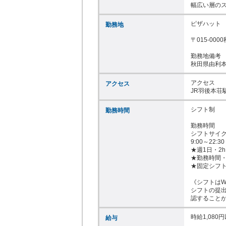
幅広い層の
ピザハット　
勤務地
〒015-000
勤務地備考

秋田県由利
アクセス

アクセス
JR羽後本荘
シフト制

勤務時間
勤務時間

シフトサイク
9:00～22:30

★週1日・2h
★勤務時間・
★固定シフト
《シフトはW
シフトの提出
認すること
時給1,080円
給与