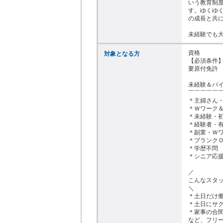
いう教育制
す。ゆくゆ
の成長と共に
未経験でも
資格

対象となる方
【必須条件】
要原付免許

未経験＆バイ
￣￣￣￣￣￣
＊主婦さん・
＊Ｗワーク＆
＊未経験・初
＊経験者・有
＊副業・Ｗワ
＊ブランクＯ
＊学歴不問

＊シニア応援
／

こんなスタッ
＼

＊土日だけ働
＊土日にサク
＊家事の合間
など、フリー