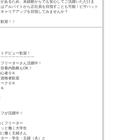
度があるため、未経験からでも安心してご活躍いただけま
くはアルバイトから正社員を目指すことも可能！ピザハット
キャリアアップを目指してみませんか？

大歓迎！！


トデビュー歓迎！

￣￣￣￣￣￣￣￣￣

フリーターさん活躍中！

扶養内勤務もOK！

心者ＯＫ

資格者歓迎

ークＯＫ

Ｋ



フが活躍中！

くフリーター

ッと働く大学生

に働く主婦さん

ター・学生・主婦（夫）と
