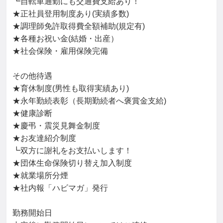
┗自転車通勤にも交通費支給あり！

★正社員登用制度あり(実績多数)

★調理師免許取得費全額補助(規定有)

★各種お祝い金(結婚・出産）

★社会保険・雇用保険完備

その他待遇

★育休制度(男性も取得実績あり)

★永年勤続表彰（長期勤続者へ褒賞金支給)

★健康診断

★慶弔・震災見舞金制度

★お友達紹介制度

┗双方に謝礼をお支払いします！

★団体生命保険切り替え加入制度

★就業場所分煙

★社内報「ハビマガ」発行

勤務開始日
