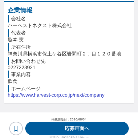
企業情報
会社名
ハーベストネクスト株式会社
代表者
脇本 実
所在住所
神奈川県横浜市保土ケ谷区岩間町２丁目１２０番地
お問い合わせ先
0227223921
事業内容
飲食
ホームページ
https://www.harvest-corp.co.jp/next/company
掲載開始日：
2026/08/04
応募画面へ
原稿ID :
4926035c1fc0baac