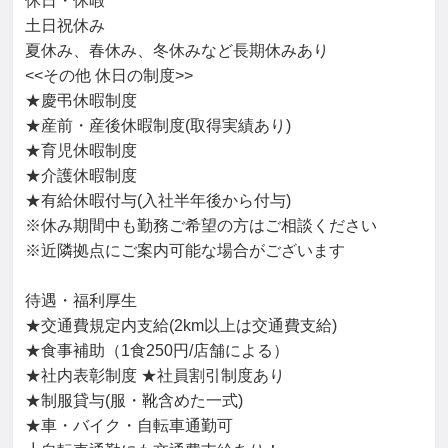
休日・休暇

土日祝休み

夏休み、春休み、冬休みなど長期休みあり

<<その他 休日の制度>>

★慶弔休暇制度

★産前・産後休暇制度(取得実績あり)

★育児休暇制度

★介護休暇制度

★有給休暇付与(入社半年後から付与)

※休み期間中も勤務ご希望の方はご相談ください

※近隣拠点にご案内可能な場合がございます

待遇・福利厚生

★交通費規定内支給(2km以上は交通費支給)

★食事補助（1食250円/店舗による）

★社内表彰制度 ★社員割引制度あり

★制服貸与(服・靴含めた一式)

★車・バイク・自転車通勤可
