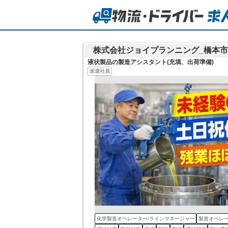
株式会社ジョイプランニング_橋本市2
液状製品の製造アシスタント(充填、出荷準備)
派遣社員
化学製造オペレーター/ラインマネージャー
製造オペレー