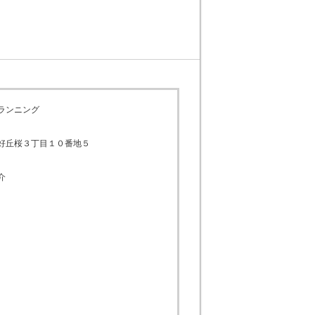
ランニング
好丘桜３丁目１０番地５
介