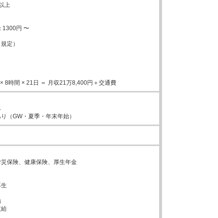
以上

300円 〜

規定）

 × 8時間 × 21日 ＝ 月収21万8,400円＋交通費


あり（GW・夏季・年末年始）
し


災保険、健康保険、厚生年金



生





給
