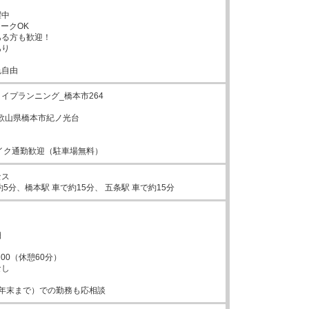
中

ークOK

る方も歓迎！

り

色自由
イプランニング_橋本市264

7和歌山県橋本市紀ノ光台

イク通勤歓迎（駐車場無料）
ス

約5分、橋本駅 車で約15分、 五条駅 車で約15分


：00（休憩60分）

し

年末まで）での勤務も応相談