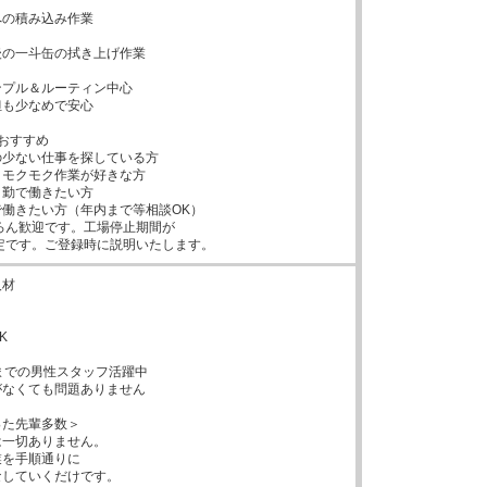
の積み込み作業

の一斗缶の拭き上げ作業

プル＆ルーティン中心

も少なめで安心

おすすめ

少ない仕事を探している方

モクモク作業が好きな方

勤で働きたい方

働きたい方（年内まで等相談OK）

予定です。ご登録時に説明いたします。
材



までの男性スタッフ活躍中

なくても問題ありません

た先輩多数＞

一切ありません。

を手順通りに

していくだけです。
