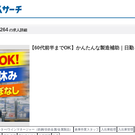
64
の求人詳細
【60代前半までOK】かんたんな製造補助｜日
ター/ラインマネージャー（鉄鋼/非鉄金属/金属製品）
倉庫作業スタッフ
入出庫処理
入出庫管理