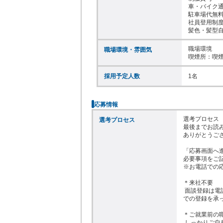
車・バイク通
駐車場代無料
社員登用制度
髪色・髪型
職場環境

職場環境・雰囲気
喫煙所：喫
採用予定人数
1名
応募情報
選考プロセス

選考プロセス
最後までお読み
ありがとうござ
「応募画面へ進
必要事項をご記
※お電話での応
＊来社不要

 面談登録は電話やWEBあるいはメール

での登録を承っ
＊ご就業前の職
 しっかりご自身の目で作業や環境を
