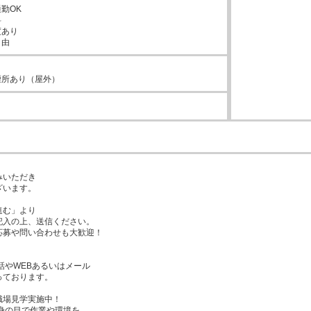
勤OK



あり

自由
煙所あり（屋外）
いただき

います。

む」より

入の上、送信ください。

募や問い合わせも大歓迎！

ております。

場見学実施中！
