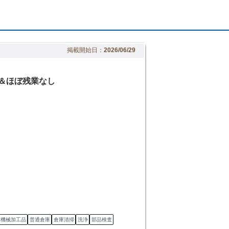
掲載開始日：
2026/06/29
勤＆ほぼ残業なし
機械加工品
普通倉庫
倉庫清掃
洗浄
部品検査