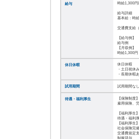
時給1,300円
給与
給与詳細

基本給：時給 1
交通費支給（
【給与例】

給与例

【月収例】

時給1,300円
休日休暇

休日休暇
・土日祝休み
・長期休暇
試用期間
試用期間な
【保険制度】
待遇・福利厚生
雇用保険、労
【福利厚生】
待遇・福利厚
【福利厚生】
社会保険完備
交通費規定支
制服貸与
