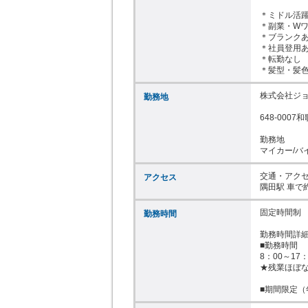
＊ミドル活躍
＊副業・Wワ
＊ブランクあ
＊社員登用あ
＊転勤なし

＊髪型・髪
株式会社ジョ
勤務地
648-000
勤務地

マイカー/バ
交通・アクセ
アクセス
隅田駅 車で
固定時間制

勤務時間
勤務時間詳細
■勤務時間

8：00～17
★残業ほぼな
■期間限定（