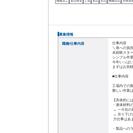
機械加工
製品検査
工場
製品
部品
機械部品
荷物運
募集情報
仕事内容

職種/仕事内容
＼体への負担
未経験スター
シンプル作業
今年いっぱい
まずはお気軽
■仕事内容

工場内での製
難しい作業は
【具体的には
・液体材料の
 → 一斗缶の材料を機械に投入

 → 吊り下げ式の機械（キャッチャー）使用するので

 力仕事はあまりありません。

・製品へのラ