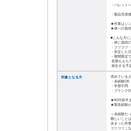
・パレットへ
・製品充填後
★作業はシン
★体への負担
■こんな方に
・体に負担の
・コツコツ・
・安定した日
・期間限定で
 長期ももちろん歓迎です。工場停止期間が

 発生する
求めている人
対象となる方
・未経験OK

・学歴不問

・ブランクOK
★60代前半
★製造経験が
＜未経験だっ
難しいことは
決まった作業
コツコツこな