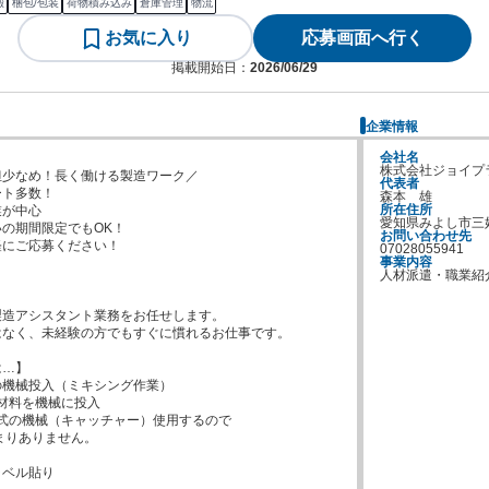
搬
梱包/包装
荷物積み込み
倉庫管理
物流
お気に入り
応募画面へ行く
掲載開始日：
2026/06/29
企業情報
会社名
株式会社ジョイプ
少なめ！長く働ける製造ワーク／

代表者
ト多数！

森本　雄
所在住所
が中心

愛知県みよし市三
の期間限定でもOK！

お問い合わせ先
にご応募ください！

07028055941
事業内容
人材派遣・職業紹
造アシスタント業務をお任せします。

なく、未経験の方でもすぐに慣れるお仕事です。

…】

機械投入（ミキシング作業）

ベル貼り
