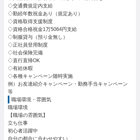
◇交通費規定内支給

◇勤続年数祝金あり（規定あり）

◇資格取得支援制度

◇資格合格祝金1万5064円支給

◇制服貸与（預り金無し）

◇正社員登用制度

◇社会保険完備

◇直行直帰OK

◇有給休暇

◇各種キャンペーン随時実施

例）お友達紹介キャンペーン・勤務手当キャンペーン
等
職場環境・雰囲気
職場環境

【職場の雰囲気】

立ち仕事

初心者活躍中

自分の都合に合わせやすい
