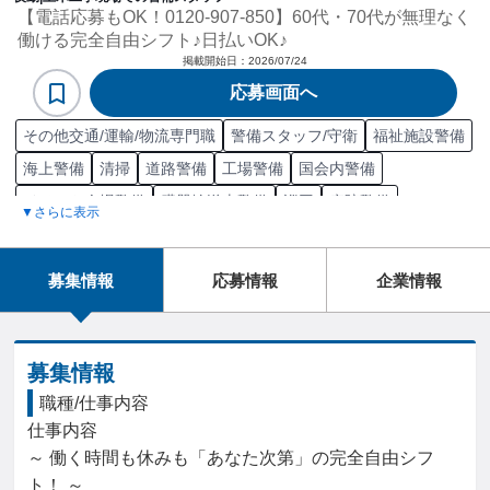
【電話応募もOK！0120-907-850】60代・70代が無理なく
働ける完全自由シフト♪日払いOK♪
掲載開始日：
2026/07/24
応募画面へ
その他交通/運輸/物流専門職
警備スタッフ/守衛
福祉施設警備
海上警備
清掃
道路警備
工場警備
国会内警備
イベント会場警備
臓器輸送車警備
巡回
病院警備
▼さらに表示
ショッピングモール警備
荷役
駐車場警備
身辺警備
入出庫管理
鉄道警備
現金輸送車警備
夜勤
警備員管理
募集情報
応募情報
企業情報
ホテル警備
施設警備
パトロール
収容設備警備
倉庫清掃
学校警備
普通自動車
清掃施設担当
観光地警備
昼勤/日勤
警備
警備員検定試験2級
警備員検定試験1級
道路交通法
募集情報
職種/仕事内容
仕事内容

～ 働く時間も休みも「あなた次第」の完全自由シフ
ト！ ～
