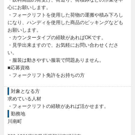
床上操作式クレーン運転技能講習修了
フォークリフト
心にお願いします。

ピッキング
在庫管理
入出庫管理
普通倉庫
荷物仕分け
・フォークリフトを使用した荷物の運搬や積み下ろし
になり、ハンディを使用した商品のピッキングなども
荷物積み込み
お願いします。

・カウンタータイプの経験があればOKです。

・見学出来ますので、お気軽にお問い合わせくださ
い。

・服装は動きやすい服装で問題ありません。

■応募資格

・フォークリフト免許をお持ちの方
対象となる方
求めている人材

・フォークリフトの経験があれば活かせます。
勤務地
川南町
