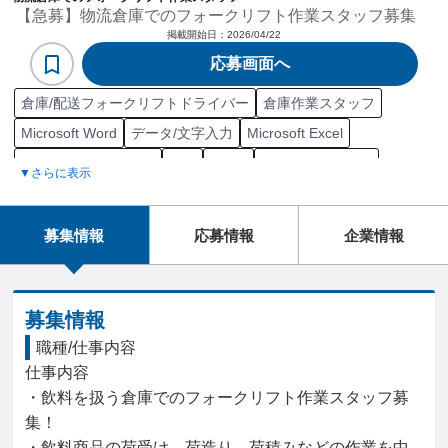
【急募】物流倉庫でのフォークリフト作業スタッフ募集
掲載開始日：
2026/04/22
応募画面へ
倉庫/配送フォークリフトドライバー
倉庫作業スタッフ
Microsoft Word
データ/文字入力
Microsoft Excel
Microsoft PowerPoint
SAP
Zoom
Microsoft Outlook
▼さらに表示
AutoCAD
フォークリフト運転技能講習
フォークリフト運転特別教育
日商簿記 3級
募集情報
応募情報
企業情報
準中型自動車第一種運転免許
牽引免許一種
大型自動車第二種運転免許
大型自動車第一種運転免許
大型自動二輪車免許
中型自動車第一種運転免許（8t限定）
募集情報
大型特殊自動車第一種免許
職種/仕事内容
仕事内容

フォークリフト運転業務従事者安全衛生教育
・飲料を扱う倉庫でのフォークリフト作業スタッフ募
玉掛け技能講習修了
小型移動式クレーン運転技能講習修了
集！

機械保全技能士
フォークリフト運転技能講習修了
・飲料商品の荷受け、荷造り、荷積みなどの作業を中