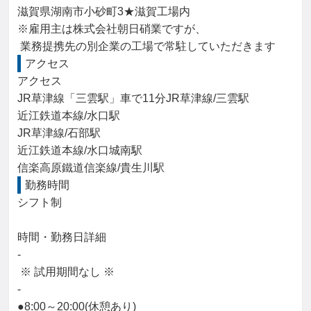
滋賀県湖南市小砂町3★滋賀工場内

※雇用主は株式会社朝日硝業ですが、

 業務提携先の別企業の工場で常駐していただきます
アクセス
アクセス

JR草津線「三雲駅」車で11分JR草津線/三雲駅

近江鉄道本線/水口駅

JR草津線/石部駅

近江鉄道本線/水口城南駅

信楽高原鐵道信楽線/貴生川駅
勤務時間
シフト制

時間・勤務日詳細

-

 ※ 試用期間なし ※

-

●8:00～20:00(休憩あり)
