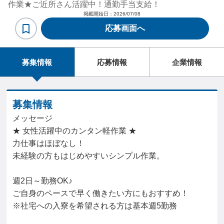
作業★ご近所さん活躍中！通勤手当支給！
掲載開始日：
2026/07/08
応募画面へ
募集情報
応募情報
企業情報
募集情報
メッセージ
★ 女性活躍中のカンタン軽作業 ★
力仕事はほぼなし！
未経験の方もはじめやすいシンプル作業。
週2日～勤務OK♪
ご自身のペースで早く働きたい方にもおすすめ！
※社宅への入寮を希望される方は基本週5勤務