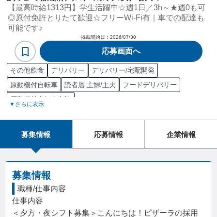
【最高時給1313円】学生活躍中☆週1日／3h～★週0も可
◎原付免許とりたて歓迎☆フリーWi-Fi有｜車での配達も
可能です♪
掲載開始日：
2026/07/30
応募画面へ
その他飲食
デリバリー
デリバリー/宅配開発
原動機付自転車
読者層 主婦/主夫
フードデリバリー
原動機付自転車免許
▼さらに表示
募集情報
応募情報
企業情報
募集情報
職種/仕事内容
仕事内容

＜夕方・夜シフト募集＞こんにちは！ピザーラの採用