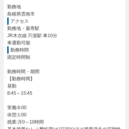
勤務地

島根県雲南市
アクセス
勤務地・最寄駅

JR木次線 宍道駅 車10分

車通勤可能
勤務時間
固定時間制

勤務時間・期間

【勤務時間】

昼勤

8:45～15:45

実働:6:00

休憩:1:00

残業:月0～10時間
