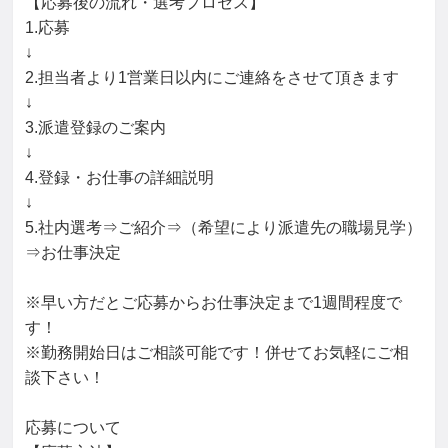
【応募後の流れ・選考プロセス】

1.応募

↓

2.担当者より1営業日以内にご連絡をさせて頂きます

↓

3.派遣登録のご案内

↓

4.登録・お仕事の詳細説明

↓

5.社内選考⇒ご紹介⇒（希望により派遣先の職場見学）
⇒お仕事決定

※早い方だとご応募からお仕事決定まで1週間程度で
す！

※勤務開始日はご相談可能です！併せてお気軽にご相
談下さい！

応募について
