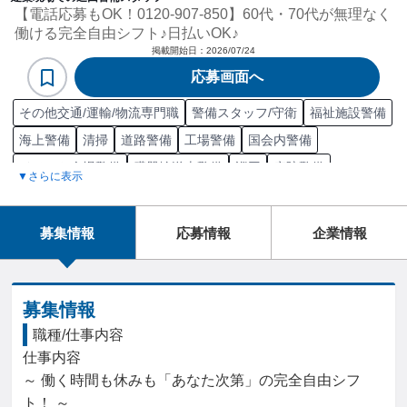
【電話応募もOK！0120-907-850】60代・70代が無理なく
働ける完全自由シフト♪日払いOK♪
掲載開始日：
2026/07/24
応募画面へ
その他交通/運輸/物流専門職
警備スタッフ/守衛
福祉施設警備
海上警備
清掃
道路警備
工場警備
国会内警備
イベント会場警備
臓器輸送車警備
巡回
病院警備
▼さらに表示
ショッピングモール警備
荷役
駐車場警備
身辺警備
入出庫管理
鉄道警備
現金輸送車警備
夜勤
警備員管理
募集情報
応募情報
企業情報
ホテル警備
施設警備
パトロール
収容設備警備
倉庫清掃
学校警備
普通自動車
清掃施設担当
観光地警備
昼勤/日勤
警備
警備員検定試験2級
警備員検定試験1級
道路交通法
募集情報
職種/仕事内容
仕事内容

～ 働く時間も休みも「あなた次第」の完全自由シフ
ト！ ～
