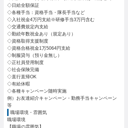
◇日給全額保証

◇各種手当：資格手当・隊長手当など

◇入社祝金4万円支給※研修手当3万円含む

◇交通費規定内支給

◇勤続年数祝金あり（規定あり）

◇資格取得支援制度

◇資格合格祝金1万5064円支給

◇制服貸与（預り金無し）

◇正社員登用制度

◇社会保険完備

◇直行直帰OK

◇有給休暇

◇各種キャンペーン随時実施

例）お友達紹介キャンペーン・勤務手当キャンペーン
等
職場環境・雰囲気
職場環境

【職場の雰囲気】
