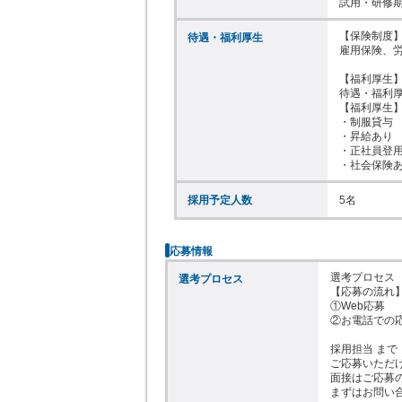
【保険制度】
待遇・福利厚生
雇用保険、労
【福利厚生】
待遇・福利厚
【福利厚生】
・制服貸与

・昇給あり

・正社員登用
・社会保険あ
採用予定人数
5名
応募情報
選考プロセス

選考プロセス
【応募の流れ】
①Web応募

②お電話での応
採用担当 まで
ご応募いただ
面接はご応募
まずはお問い