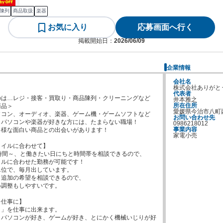
陳列
商品取扱
楽器
お気に入り
応募画面へ行く
掲載開始日：
2026/06/09
企業情報
会社名
株式会社ありがと


代表者
は…レジ・接客・買取り・商品陳列・クリーニングなど

井本雅之
所在住所
品＞

愛媛県今治市八町
コン、オーディオ、楽器、ゲーム機・ゲームソフトなど

お問い合わせ先
パソコンや楽器が好きな方には、たまらない職場！

0986218012
事業内容
様な面白い商品との出会いがあります！

家電小売
イルに合わせて】

時間～、と働きたい日にちと時間帯を相談できるので、

ルに合わせた勤務が可能です！

位で、毎月出しています。

追加の希望を相談できるので、

調整もしやすいです。

仕事に】

」を仕事に出来ます。

、パソコンが好き、ゲームが好き、とにかく機械いじりが好