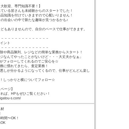
大歓迎、専門知識不要！】

ている皆さんも未経験からのスタートでした！

品知識を付けていきますので心配いりません！

の出会いの中で新たな趣味が見つかるかも♪

どもありませんので、自分のペースで仕事ができます。

－－－－－－－－－－－－－－

イント

－－－－－－－－－－－－－－

除や商品陳列、レジなどの簡単な業務からスタート！

ジなんてやったことがないけど・・・大丈夫かなぁ」

務に慣れてきたら、査定業務！

し悪しが分かるようになってくるので、仕事がどんどん楽し
ページ】

れば、HPもぜひご覧ください！

rigatou-s.com/
材



3時間〜OK！

K
