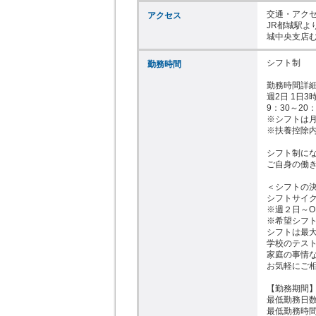
交通・アクセ
アクセス
JR都城駅よ
城中央支店
シフト制

勤務時間
勤務時間詳細
週2日 1日
9：30～20
※シフトは月
※扶養控除内
シフト制にな
ご自身の働き
＜シフトの決
シフトサイク
※週２日～OK
※希望シフト♪
シフトは最大
学校のテスト
家庭の事情な
お気軽にご相
【勤務期間】
最低勤務日数
最低勤務時間