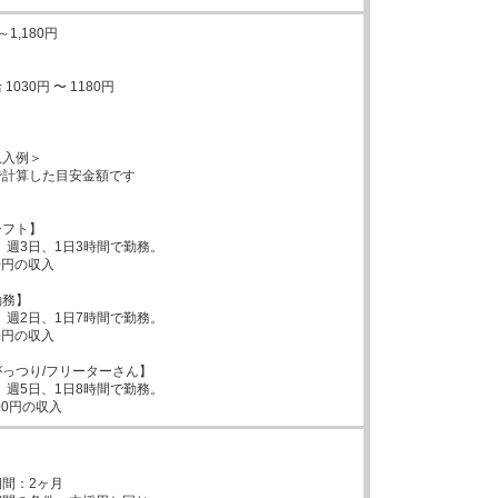
1,180円

030円 〜 1180円

入例＞

計算した目安金額です

フト】

、週3日、1日3時間で勤務。

0円の収入

務】

、週2日、1日7時間で勤務。

0円の収入

っつり/フリーターさん】

、週5日、1日8時間で勤務。

00円の収入


間：2ヶ月
