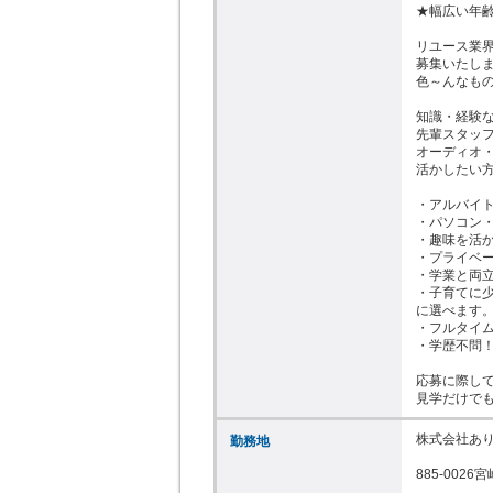
★幅広い年齢
リユース業
募集いたしま
色～んなもの
知識・経験な
先輩スタッフ
オーディオ
活かしたい方
・アルバイト
・パソコン・
・趣味を活か
・プライベー
・学業と両立
・子育てに
に選べます。
・フルタイム
・学歴不問！(
応募に際して
見学だけでも
株式会社あり
勤務地
885-002