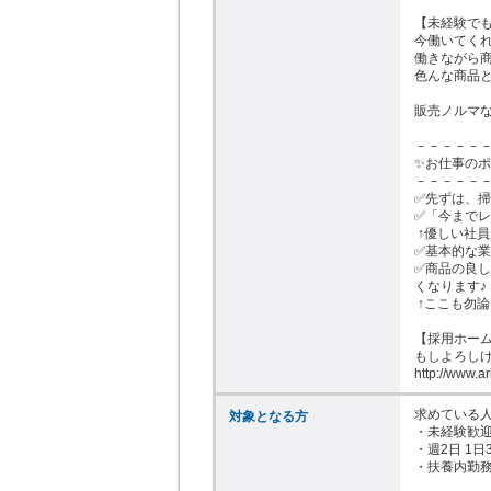
【未経験でも
今働いてくれ
働きながら商
色んな商品と
販売ノルマな
－－－－－－
✨お仕事のポ
－－－－－－
✅先ずは、掃
✅「今までレ
 ↑優しい社員がフォローしてくれるのでご安心を☆

✅基本的な業
✅商品の良
くなります♪

 ↑ここも勿論！しっかりと横についてフォロー☆

【採用ホーム
もしよろしけ
http://www.a
求めている人
対象となる方
・未経験歓迎
・週2日 1日
・扶養内勤務O