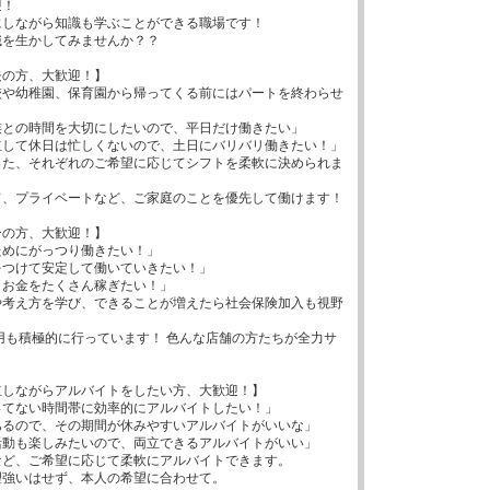
！

しながら知識も学ぶことができる職場です！

を生かしてみませんか？？

の方、大歓迎！】

校や幼稚園、保育園から帰ってくる前にはパートを終わらせ
との時間を大切にしたいので、平日だけ働きたい」

して休日は忙しくないので、土日にバリバリ働きたい！」

った、それぞれのご希望に応じてシフトを柔軟に決められま
、プライベートなど、ご家庭のことを優先して働けます！

の方、大歓迎！】

めにがっつり働きたい！」

つけて安定して働いていきたい！」

お金をたくさん稼ぎたい！」

や考え方を学び、できることが増えたら社会保険加入も視野
用も積極的に行っています！ 色んな店舗の方たちが全力サ
しながらアルバイトをしたい方、大歓迎！】

てない時間帯に効率的にアルバイトしたい！」

るので、その期間が休みやすいアルバイトがいいな」

動も楽しみたいので、両立できるアルバイトがいい」

ど、ご希望に応じて柔軟にアルバイトできます。

強いはせず、本人の希望に合わせて。
