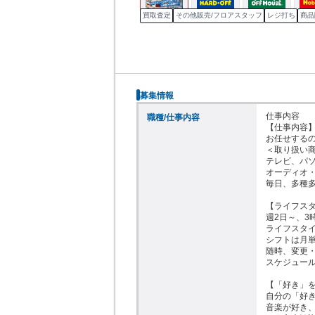
買取査定
その他販売/フロアスタッフ
レジ打ち
商品
募集情報
仕事内容

職種/仕事内容
【仕事内容】
お任せするの
＜取り扱い商
テレビ、パソ
オーディオ・
毎日、多種多
【ライフスタ
週2日～、3
ライフスタイ
シフトは月単
随時、変更・
スケジュール
【「好き」を
自分の「好き
音楽が好き