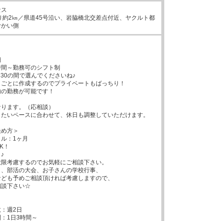
ス

り約2㎞／県道45号沿い、岩脇橋北交差点付近、ヤクルト都
むかい側


3時間～勤務可のシフト制

：30の間で選んでくださいね♪

ごとに作成するのでプライベートもばっちり！

の勤務が可能です！

ります。（応相談）

たいペースに合わせて、休日も調整していただけます。

め方＞

ル：1ヶ月

！



限考慮するのでお気軽にご相談下さい。

、部活の大会、お子さんの学校行事、

ども予めご相談頂ければ考慮しますので、

談下さい☆



：週2日

：1日3時間～