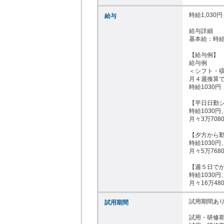
時給1,030円～
給与
給与詳細

基本給：時給 1
【給与例】

給与例

＜シフト・収
月４週換算で
時給1030円

【平日日勤シ
時給1030円
月々3万708
【夕方から勤
時給1030円
月々5万768
【週５日でが
時給1030円
月々16万48
試用期間あり
試用期間
試用・研修期