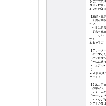
きな方大歓迎
好きを仕事に
あなたの知識
【主婦・主夫
「子供が学
たい。」

「休日は家族
「子供も独立
・・・とい
す！

家事や子育て
【フリーター
「独立するた
「社会保険を
「趣味に使う
マニュアル
に、

★ 正社員登
ポート！！

【学業と両立
「授業が入っ
「テストがあ
「サークル活
・・・などな
シフトの無理