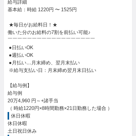
給与詳細

基本給：時給 1220円 〜 1525円

 ★毎日がお給料日！★

働いた分のお給料の7割を前払い可能♪

￣￣￣￣￣￣￣￣￣￣￣￣￣￣￣￣￣￣

 ●日払いOK

 ●週払いOK

 ●月払い…月末締め、翌月末払い

 ※給与支払い日：月末締め翌月末日払い

【給与例】

給与例

20万4,960 円～+諸手当

（ 時給1220円×8時間勤務×21日勤務した場合 ）
休日休暇
休日休暇

土日祝日休み