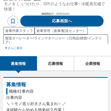
モノをくっつけたり、DIYのようなお仕事✨冷暖房完備で
快適！
掲載開始日：
2025/10/21
応募画面へ
倉庫作業スタッフ
倉庫管理（倉庫/配送センター）
製造オペレーター/ラインマネージャー（日用品/雑貨/インテリ
ア）
▼さらに表示
梱包/包装
物流
普通倉庫
組立工程
工場
製品組立
製品検査
ピッキング
在庫管理
入出庫管理
棚卸
倉庫清掃
募集情報
応募情報
企業情報
荷物仕分け
商品配送
生産管理
製造管理
ライン作業
部品
部品取扱
製造オペレーション
募集情報
職種/仕事内容
仕事内容

＼ ✨モノ造り好きさん集まれ✨ ／

未経験から始める簡単組立作業！
