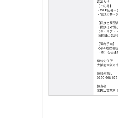
応募方法

【ご応募】

・WEB応募＝
・電話応募＝01
【面接と履歴書
・面接は対面と
（※）リフト
 面接日に免許証を確認させていただきますのでご持参ください。

【選考手順】

 応募>履歴書提出＞面接＞合否通知（※）

 （※）合否通知は面接日より約１週間以内。

連絡先住所

大阪府大阪市中央
連絡先TEL

0120-668-676

担当者

京田辺営業所 