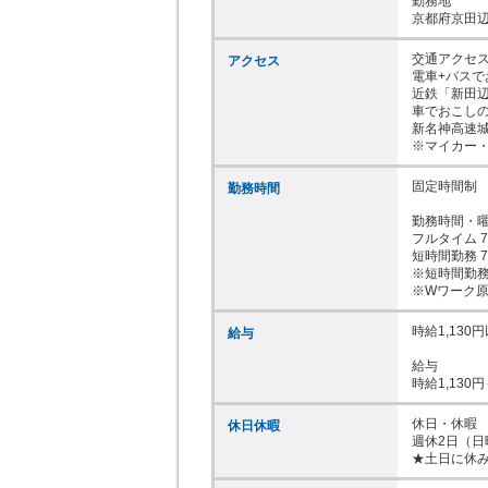
勤務地

京都府京田辺市
交通アクセス
アクセス
電車+バスで
近鉄「新田辺
車でおこしの
新名神高速城
※マイカー
固定時間制

勤務時間
勤務時間・曜
フルタイム 7
短時間勤務 7
※短時間勤務
※Wワーク
時給1,130円
給与
給与

時給1,130円
休日・休暇

休日休暇
週休2日（日
★土日に休