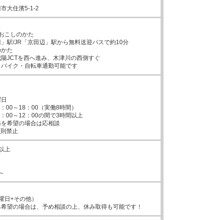
大住濱5-1-2


おこしのかた

」駅/JR「京田辺」駅から無料送迎バスで約10分

かた

陽JCTを西へ進み、木津川の西側すぐ

・バイク・自転車通勤可能です
日

：00～18：00（実働8時間）

：00～12：00の間で3時間以上

を希望の場合は応相談

原則禁止
以上

～
曜日+その他）

み希望の場合は、予め相談の上、休み取得も可能です！