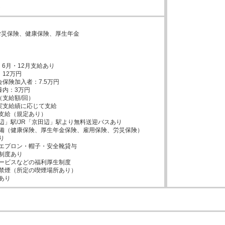
し


災保険、健康保険、厚生年金



6月・12月支給あり

支給（規定あり）

辺」駅/JR「京田辺」駅より無料送迎バスあり

備（健康保険、厚生年金保険、雇用保険、労災保険）



エプロン・帽子・安全靴貸与

制度あり

ービスなどの福利厚生制度

禁煙（所定の喫煙場所あり）

あり