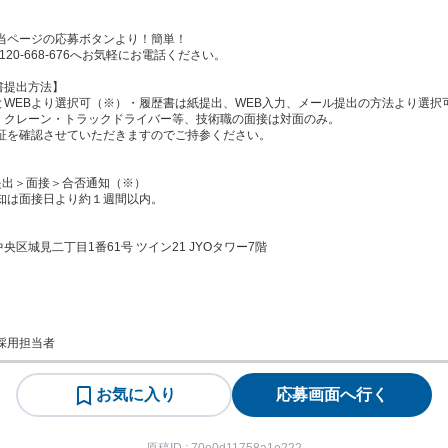
当ページの応募ボタンより！簡単！

20-668-676へお気軽にお電話ください。

提出方法】

WEBより選択可（※）・履歴書は紙提出、WEB入力、メール提出の方法より選択可
・クレーン・トラックドライバー等、技術職の面接は対面のみ。

区城見二丁目1番61号 ツイン21 JYOタワー7階

採用担当者
お気に入り
応募画面へ行く