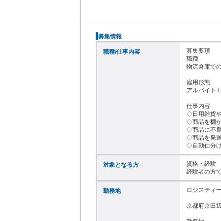
募集情報
募集要項

職種/仕事内容
職種

物流倉庫での
雇用形態

アルバイト / 
仕事内容

◇日用雑貨や
◇商品を棚か
◇商品に不良
◇商品を発送
◇自動仕分
資格・経験

対象となる方
経験者の方
ロジスティー
勤務地
京都府京田辺市