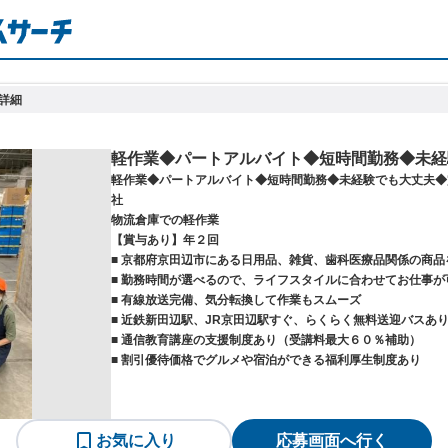
詳細
軽作業◆パートアルバイト◆短時間勤務◆未経
軽作業◆パートアルバイト◆短時間勤務◆未経験でも大丈夫◆
社
物流倉庫での軽作業
【賞与あり】年２回
■ 京都府京田辺市にある日用品、雑貨、歯科医療品関係の商
■ 勤務時間が選べるので、ライフスタイルに合わせてお仕事が
■ 有線放送完備、気分転換して作業もスムーズ
■ 近鉄新田辺駅、JR京田辺駅すぐ、らくらく無料送迎バスあ
■ 通信教育講座の支援制度あり（受講料最大６０％補助）
■ 割引優待価格でグルメや宿泊ができる福利厚生制度あり
お気に入り
応募画面へ行く