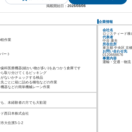
掲載開始日：
2026/08/06
企業情報
会社名
ロジスティード株
代表者
軽作業

中谷 康夫
所在住所
東京都 中央区 京
お問い合わせ先
パート

0120668676
事業内容
運輸・交通・物流
歯科医療機器(細かい物が多い)をあつかう倉庫です

ら取り分けてくるピッキング

がないかチェックする検品

先ごとに箱に詰める梱包などの作業

け機器などの簡単機械レーン作業
でも、未経験者の方でも大歓迎
ド西日本株式会社

大住濱5-1-2
