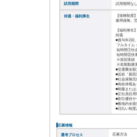
試用期間
試用期間な
【保険制度】
待遇・福利厚生
雇用保険、労
【福利厚生】
待遇

■賞与年2回、
 フルタイム：12万円

 短時間①社会保険加入者：7.5万円

 短時間②扶養内：3万円

 ※前回実績（支給額/回）

 ※前期勤務実支給績に応じて支給

■交通費全額
■近鉄「新田
■社会保険完
■有給休暇あり
■制服または
■正社員任用
■割引優待サ
■敷地内全面
■日払い制度
応募情報
応募方法

選考プロセス