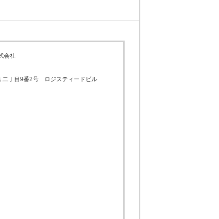
式会社
橋 二丁目9番2号　ロジスティードビル