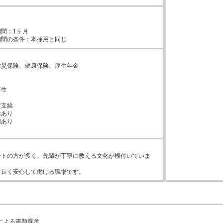


間：1ヶ月



災保険、健康保険、厚生年金



生



支給

あり

あり

ートの方が多く、先輩が丁寧に教える文化が根付いていま
、長く安心して働ける職場です。
による書類選考
