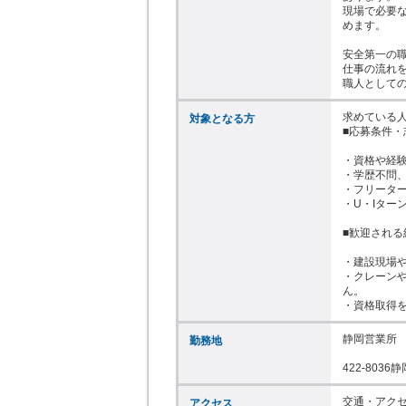
現場で必要
めます。

安全第一の職
仕事の流れを
職人として
求めている人
対象となる方
■応募条件・
・資格や経験
・学歴不問、
・フリーター
・U・Iター
■歓迎される
・建設現場や
・クレーン
ん。

・資格取得
静岡営業所

勤務地
422-803
交通・アクセ
アクセス