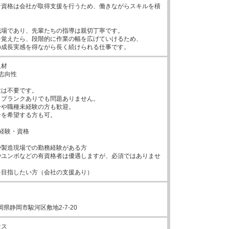
な資格は会社が取得支援を行うため、働きながらスキルを積
場であり、先輩たちの指導は親切丁寧です。

覚えたら、段階的に作業の幅を広げていけるため、

の成長実感を得ながら長く続けられる仕事です。
材

志向性

は不要です。

ブランクありでも問題ありません。

や職種未経験の方も歓迎。

ンを希望する方も可。

経験・資格

製造現場での勤務経験がある方

やユンボなどの有資格者は優遇しますが、必須ではありませ
を目指したい方（会社の支援あり）
6静岡県静岡市駿河区敷地2-7-20
ス
