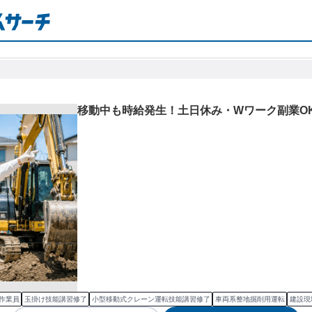
移動中も時給発生！土日休み・Wワーク副業O
場作業員
玉掛け技能講習修了
小型移動式クレーン運転技能講習修了
車両系整地掘削用運転
建設現