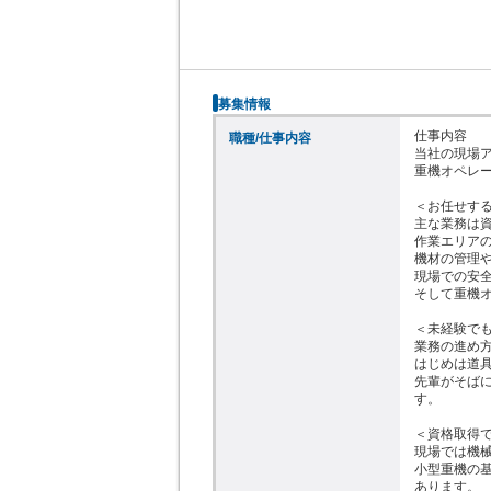
募集情報
仕事内容

職種/仕事内容
当社の現場ア
重機オペレー
＜お任せする
主な業務は資
作業エリアの
機材の管理や
現場での安全
そして重機オ
＜未経験でも
業務の進め方
はじめは道具
先輩がそば
す。

＜資格取得で
現場では機械
小型重機の
あります。
