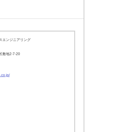
スエンジニアリング
地2-7-20
.co.jp/