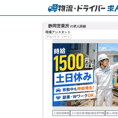
静岡営業所
の求人詳細
現場アシスタント
アルバイト・パート
工場現場事務
その他交通/運輸/物流専門職
職人/現