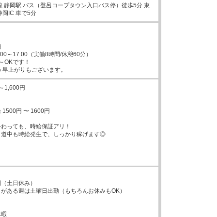
線 静岡駅 バス（登呂コープタウン入口バス停）徒歩5分 東
岡IC 車で5分


00～17:00（実働8時間/休憩60分）

～OKです！

 早上がりもございます。
1,600円

500円 〜 1600円

わっても、時給保証アリ！

道中も時給発生で、しっかり稼げます◎

（土日休み）

がある週は土曜日出勤（もちろんお休みもOK）

休暇