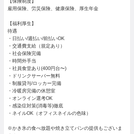
【保険制度】

雇用保険、労災保険、健康保険、厚生年金

【福利厚生】

待遇

・日払い/週払い/前払いOK

・交通費支給（規定あり）

・社会保険完備

・時間外手当

・社員食堂あり(400円台〜)

・ドリンクサーバー無料

・制服貸与/ロッカー完備

・冷暖房完備の休憩室

・オンライン選考OK

・感染症対策(消毒等)徹底

・ネイルOK（オフィスネイルの色味）

※かき氷の食べ放題や焼き立てパンの提供もございま