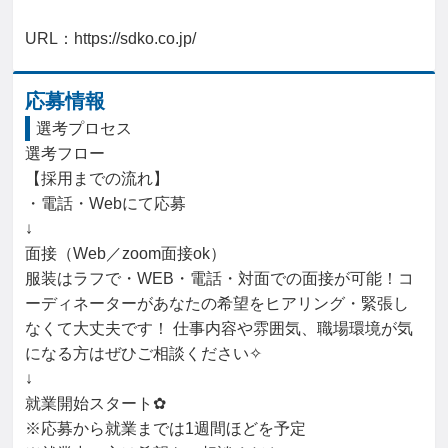
URL：https://sdko.co.jp/
応募情報
選考プロセス
選考フロー

【採用までの流れ】

・電話・Webにて応募

↓

面接（Web／zoom面接ok）

服装はラフで・WEB・電話・対面での面接が可能！コ
ーディネーターがあなたの希望をヒアリング・緊張し
なくて大丈夫です！ 仕事内容や雰囲気、職場環境が気
になる方はぜひご相談ください✧

↓

就業開始スタート✿

※応募から就業までは1週間ほどを予定
