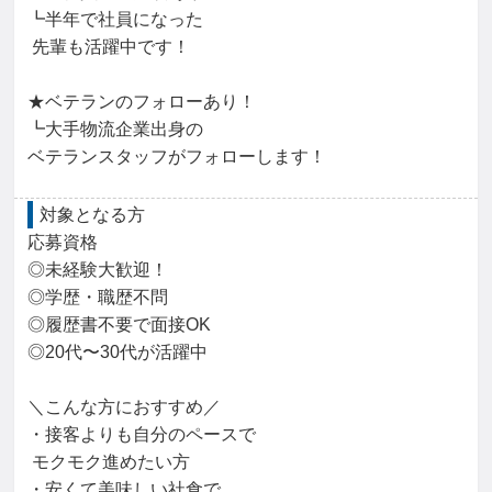
┗半年で社員になった

 先輩も活躍中です！

★ベテランのフォローあり！

┗大手物流企業出身の

ベテランスタッフがフォローします！
対象となる方
応募資格

◎未経験大歓迎！

◎学歴・職歴不問

◎履歴書不要で面接OK

◎20代〜30代が活躍中

＼こんな方におすすめ／

・接客よりも自分のペースで

 モクモク進めたい方

・安くて美味しい社食で
