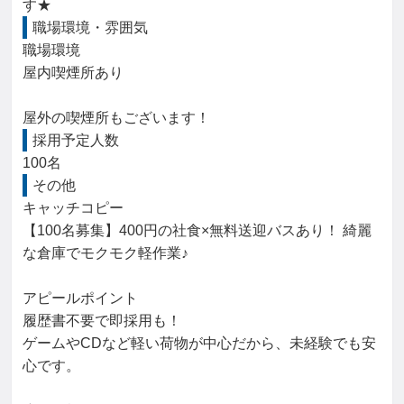
す★
職場環境・雰囲気
職場環境

屋内喫煙所あり

屋外の喫煙所もございます！
採用予定人数
100名
その他
キャッチコピー

【100名募集】400円の社食×無料送迎バスあり！ 綺麗
な倉庫でモクモク軽作業♪

アピールポイント

履歴書不要で即採用も！

ゲームやCDなど軽い荷物が中心だから、未経験でも安
心です。
