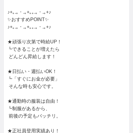
♪+｡.｡・.｡+｡｡.｡・.｡+♪

✨おすすめPOINT✨

♪+｡.｡・.｡+｡｡.｡・.｡+♪

★頑張り次第で時給UP！

┗できることが増えたら

 どんどん昇給します！

★日払い・週払いOK！

┗「すぐにお金が必要」

 そんな時も安心です。

★通勤時の服装は自由！

┗制服があるから、

 前後の予定もバッチリ。

★正社員登用実績あり！
