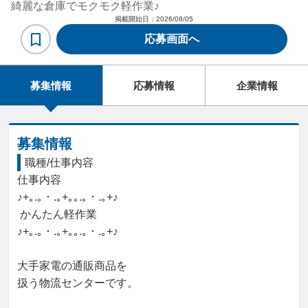
綺麗な倉庫でモクモク軽作業♪
掲載開始日：
2026/08/05
応募画面へ
募集情報
応募情報
企業情報
募集情報
職種/仕事内容
仕事内容

♪+｡.｡・.｡+｡｡.｡・.｡+♪

 かんたん軽作業

♪+｡.｡・.｡+｡｡.｡・.｡+♪

大手家電の通販商品を

扱う物流センターです。
