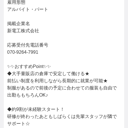
雇用形態

アルバイト・パート

掲載企業名

新電工株式会社

応募受付先電話番号

070-9264-7991

✨✨おすすめPoint✨✨

◆大手量販店の倉庫で安定して働ける★

前払い制度を利用しながら長期的に就業が可能★

制服があるので前後の予定に合わせての服装も自由で
出勤ももちろんOK♪

◆約9割が未経験スタート！

研修が終わったあともしばらくは先輩スタッフが隣で
サポート☆
