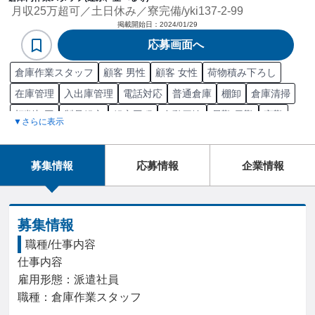
月収25万超可／土日休み／寮完備/yki137-2-99
掲載開始日：
2024/01/29
応募画面へ
倉庫作業スタッフ
顧客 男性
顧客 女性
荷物積み下ろし
在庫管理
入出庫管理
電話対応
普通倉庫
棚卸
倉庫清掃
切削加工
製品組立
組立工程
自動四輪
昼勤/日勤
夜勤
▼さらに表示
冷蔵倉庫
商品配送
荷物仕分け
荷物積み込み
1年～3年の当直経験
募集情報
応募情報
企業情報
募集情報
職種/仕事内容
仕事内容

雇用形態：派遣社員

職種：倉庫作業スタッフ
