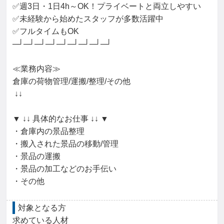
✅週3日・1日4h～OK！プライベートと両立しやすい

✅未経験から始めたスタッフが多数活躍中

✅フルタイムもOK

─┘─┘─┘─┘─┘─┘─┘─┘─┘

≪業務内容≫

倉庫の荷物管理/運搬/整理/その他

 ↓↓

▼ ↓↓ 具体的なお仕事 ↓↓ ▼

・倉庫内の景品整理

・搬入された景品の移動/管理

・景品の運搬

・景品の加工などのお手伝い

・その他
対象となる方
求めている人材
