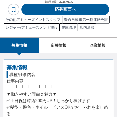
掲載開始日：
2026/05/30
応募画面へ
その他アミューズメントスタッフ
普通自動車第一種運転免許
レジャー/アミューズメント施設
在庫管理
店内清掃
募集情報
応募情報
企業情報
募集情報
職種/仕事内容
仕事内容

─┘─┘─┘─┘─┘─┘─┘─┘─┘

▼働きやすい理由＆魅力▼

✅土日祝は時給200円UP！しっかり稼げます

✅髪型・髪色・ネイル・ピアスOKでおしゃれを楽しめ
る
