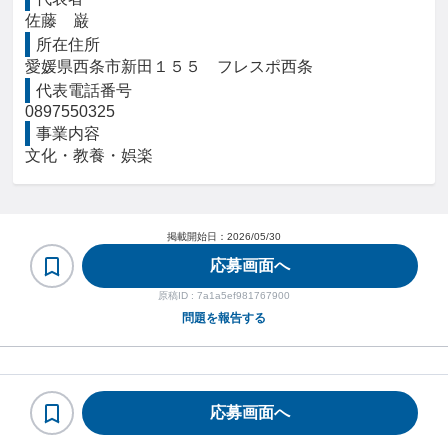
佐藤　巌
所在住所
愛媛県西条市新田１５５　フレスポ西条
代表電話番号
0897550325
事業内容
文化・教養・娯楽
掲載開始日：
2026/05/30
応募画面へ
原稿ID :
7a1a5ef981767900
問題を報告する
ヘルプ・お問い合わせ
利用規約・プライバシーポリシー
応募画面へ