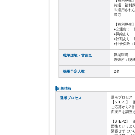
【福利厚生】
待遇・福利厚
※適用され
適応

【福利厚生】
♦交通費：一
♦昇給あり！

♦社割あり！
♦社会保険（
職場環境

職場環境・雰囲気
喫煙所：喫
採用予定人数
2名
応募情報
選考プロセス

選考プロセス
【STEP1】→
ご応募から2営
面接日を調整さ
【STEP2】→
面接というより
緊張せずにいら