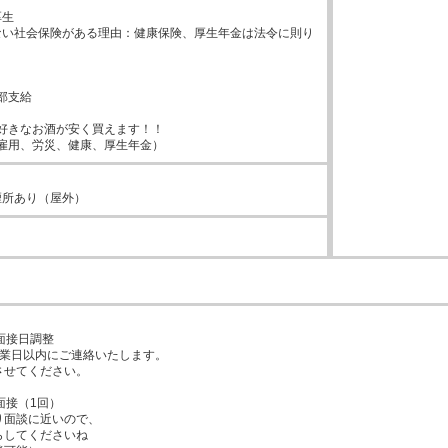


生

ない社会保険がある理由：健康保険、厚生年金は法令に則り


部支給

好きなお酒が安く買えます！！

雇用、労災、健康、厚生年金）
煙所あり（屋外）
面接日調整

業日以内にご連絡いたします。

せてください。

面接（1回）

面談に近いので、

してくださいね
