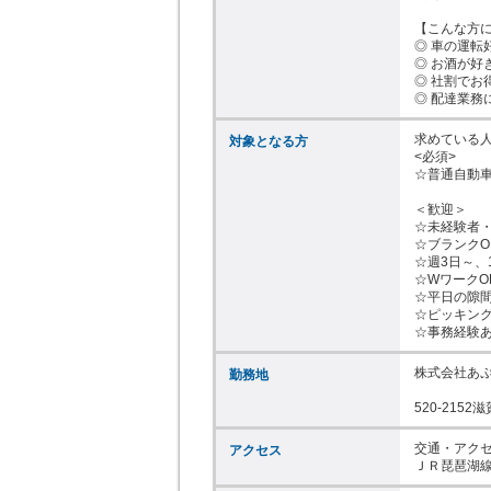
【こんな方に
◎ 車の運転
◎ お酒が好
◎ 社割でお
◎ 配達業務
求めている人
対象となる方
<必須>

☆普通自動車
＜歓迎＞

☆未経験者・
☆ブランクOK
☆週3日～、1
☆WワークOK
☆平日の隙間
☆ピッキング
☆事務経験
株式会社あぷ
勤務地
520-215
交通・アクセ
アクセス
ＪＲ琵琶湖線