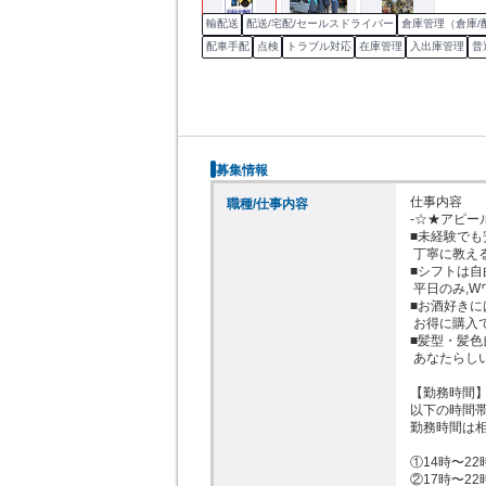
輸配送
配送/宅配/セールスドライバー
倉庫管理（倉庫/
配車手配
点検
トラブル対応
在庫管理
入出庫管理
普
募集情報
仕事内容

職種/仕事内容
-☆★アピー
■未経験でも
 丁寧に教えるので、少しずつ覚えましょう

■シフトは自
 平日のみ,Wワークも可能ですよ。

■お酒好きに
 お得に購入できる嬉しい社割制度あり。

■髪型・髪色
 あなたらしいスタイルで働けます。

【勤務時間】
以下の時間帯
勤務時間は相
①14時〜22
②17時〜22時