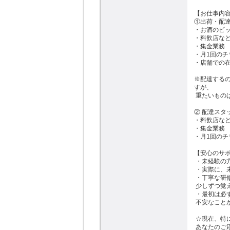
【お仕事内容
①出荷・配達ス
・お酒のピッ
・料飲店など
・集金業務

・月1回のチ
・店舗での在
※配達する
すが、

 重たいものばかりではないのでご安心ください！

② 配達スタッフ
・料飲店など
・集金業務

・月1回のチ
【安心のサポ
 ・未経験の方も大歓迎！

 ・実際に、未経験からスタートしたスタッフも多数活躍中！

 ・丁寧な研修制度あり。一つひとつ、スタッフが親切に教えます

 少しずつ覚えて頂ければ大丈夫です！

 ・最初は必ず二人一組でお仕事スタート。

 不安なことがあればすぐに相談できます！

 ☆現在、特に「配達スタッフ」を積極的に募集しています！

 あなたのご応募をお待ちしております！
