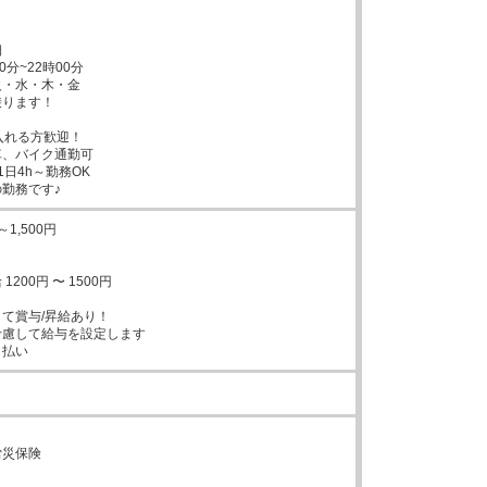


分~22時00分

・水・木・金

ります！

入れる方歓迎！

、バイク通勤可

日4h～勤務OK

勤務です♪
1,500円

200円 〜 1500円

て賞与/昇給あり！

慮して給与を設定します

月払い
し


災保険
