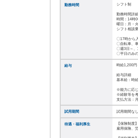
シフト制

勤務時間
勤務時間詳細
時間：14時00
曜日：月・火
シフト相談乗
〇17時から
〇自転車、車
〇週3日～、1
〇平日のみの
時給1,200円～
給与
給与詳細

基本給：時給 1
※能力に応じ
※経験等を考
支払方法：
試用期間
試用期間な
【保険制度】
待遇・福利厚生
雇用保険、労