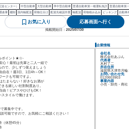
配送センター）
中型自動車
大型自動車
準中型自動車
普通自動車第一種運転免許
普通自動車第一
通倉庫
棚卸
国内輸配送
荷物仕分け
配達先確認作業
輸配送
荷物積み込み
ピッキング
自動車
お気に入り
応募画面へ行く
掲載開始日：
2025/07/30
企業情報
会社名
株式会社あぷん
ルポイント★☆-

代表者
安心！最初は先輩と二人一組で

木村了二
所在住所
滋賀県大津市月輪
由自在！週3日、1日4h～OK！

お問い合わせ先
0120603903
事業内容
はたまらない！好きなお酒が

小売・卸売・商社
自由！ピアスやひげもOK！



で募集中です。

談可能ですので、お気軽にご相談ください！

時（休憩45分）


