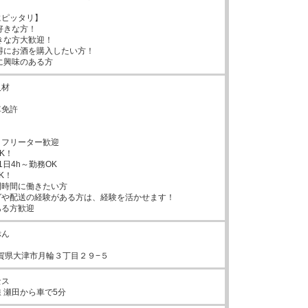
ピッタリ】

好きな方！

きな方大歓迎！

得にお酒を購入したい方！

に興味のある方
材

免許

フリーター歓迎

！

日4h～勤務OK

！

時間に働きたい方

や配送の経験がある方は、経験を活かせます！

ある方歓迎
ん

2滋賀県大津市月輪３丁目２９−５
ス

 瀬田から車で5分