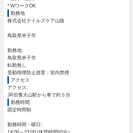
* WワークOK
勤務地
株式会社テイルズケア山陰

鳥取県米子市

勤務地: 

鳥取県米子市

転勤無し

受動喫煙防止措置：室内禁煙
アクセス
アクセス: 

JR伯耆大山駅から車で約５分
勤務時間
固定時間制

勤務時間・曜日: 

14:00～23:00 (休憩時間60分）
