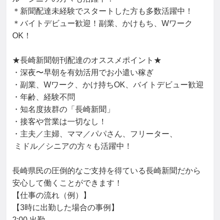
＊新聞配達未経験でスタートした方も多数活躍中！

＊バイトデビュー歓迎！副業、かけもち、Wワーク
OK！

★長崎新聞朝刊配達のオススメポイント★

・深夜〜早朝を有効活用でお小遣い稼ぎ

・副業、Wワーク、かけ持ちOK、バイトデビュー歓迎

・年齢、経験不問

・知名度抜群の「長崎新聞」

・接客や営業は一切なし！

・主夫／主婦、ママ／パパさん、フリーター、

 ミドル／シニアの方々も活躍中！

長崎県民の圧倒的なご支持を得ている長崎新聞だから

安心して働くことができます！

【仕事の流れ（例）】

【3時に出勤した場合の事例】

2:00 出勤
