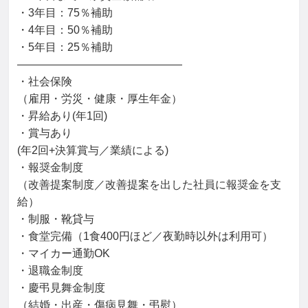
・3年目：75％補助

・4年目：50％補助

・5年目：25％補助

―――――――――――――――

・社会保険

（雇用・労災・健康・厚生年金）

・昇給あり(年1回)

・賞与あり

(年2回+決算賞与／業績による)

・報奨金制度

（改善提案制度／改善提案を出した社員に報奨金を支
給）

・制服・靴貸与

・食堂完備（1食400円ほど／夜勤時以外は利用可）

・マイカー通勤OK

・退職金制度

・慶弔見舞金制度

（結婚・出産・傷病見舞・弔慰）
