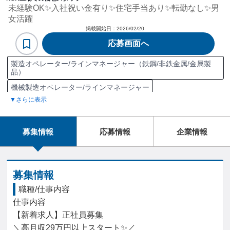
未経験OK✨入社祝い金有り✨住宅手当あり✨転勤なし✨男
女活躍
掲載開始日：
2026/02/20
応募画面へ
製造オペレーター/ラインマネージャー（鉄鋼/非鉄金属/金属製
品）
機械製造オペレーター/ラインマネージャー
▼さらに表示
製造オペレーター/ラインマネージャー（自動車/輸送機器）
HACCP
マシニングセンター
射出成形機
包装機
組立機
募集情報
応募情報
企業情報
NC旋盤
金型
EMS
研磨機
溶接機
ボール盤
EMI
Excel グラフ
汎用旋盤
危険物取扱者甲種
有機溶剤作業主任者
危険物取扱者乙種
危険物取扱者丙種
募集情報
普通自動車第一種運転免許（AT限定）
職種/仕事内容
普通自動車第一種運転免許（MT限定）
仕事内容

フォークリフト運転特別教育
フォークリフト運転技能講習
【新着求人】正社員募集

玉掛け技能講習修了
小型移動式クレーン運転技能講習修了
＼高月収29万円以上スタート✨／
