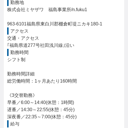
勤務地
株式会社ミヤザワ　福島事業所/n.fuku1

963-6101福島県東白川郡棚倉町堤ニカキ180-1
アクセス
交通・アクセス

｢福島県道277号社田浅川線｣沿い
勤務時間
シフト制

勤務時間詳細

総労働時間：1ヶ月あたり160時間

《3交替勤務》

早番／6:00～14:40(休憩：1時間)

遅番／14:30～22:55(休憩：45分)

深夜番／22:35～7:00(休憩：45分)
給与