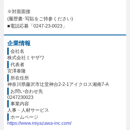
※対面面接

(履歴書･写貼をご持参ください)

■電話応募「0247-23-0023」
企業情報
会社名
株式会社ミヤザワ
代表者
宮澤泰隆
所在住所
神奈川県藤沢市辻堂神台2-2-1アイクロス湘南7-A
お問い合わせ先
0247230023
事業内容
人事・人材サービス
ホームページ
https://www.miyazawa-inc.com/