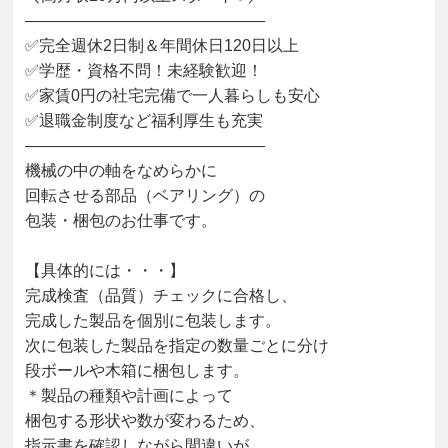
―――――――――――――――

床上操作式クレーン運転技能講習修了
QC検定3級
QC検定2級
✅完全週休2日制＆年間休日120日以上

フォークリフト運転技能講習修了
ガス溶接技能講習修了
✅学歴・資格不問！未経験歓迎！

機械検査技能士
工場板金技能士1級
工場板金技能士2級
✅家賃0円の社宅完備で一人暮らしも安心

工業包装技能士1級
普通自動二輪車免許
顧客 自動車メーカー
✅退職金制度など福利厚生も充実

製造管理
部品品質管理
製品組立
組立工程
製品品質検査
―――――――――――――――

機械の中の軸をなめらかに

工場
製品
部品
鋼製下地組立
設備管理
回転させる部品（ベアリング）の

検査機器調整/検査
検査機器
梱包/包装
包装・梱包のお仕事です。

マスキング/コーティング
設備保全
部品取扱
組立工程取扱
軸受/ベアリング製品開発
検査機器保守
【具体的には・・・】

完成検査（品質）チェックに合格し、

完成した製品を個別に包装します。

次に包装した製品を指定の数量ごとに分け

段ボールや木箱に梱包します。

＊製品の種類や計画によって

梱包する形状や数が変わるため、

指示書を確認しながら間違いが
