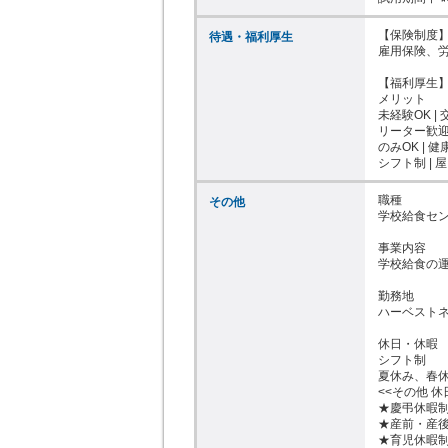
【保険制度】
待遇・福利厚生
雇用保険、労
【福利厚生】
メリット

未経験OK | 
リーター歓迎 
のみOK | 健
シフト制 | 
職種

その他
学校給食セン
事業内容

学校給食の運
勤務地

ハーベストネ
休日・休暇

シフト制

夏休み、春休
<<その他 休
★慶弔休暇制
★産前・産後
★育児休暇制