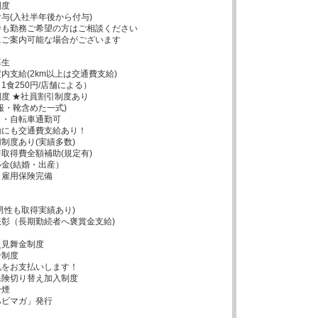
度

与(入社半年後から付与)

も勤務ご希望の方はご相談ください

ご案内可能な場合がございます

生

内支給(2km以上は交通費支給)

食250円/店舗による）

度 ★社員割引制度あり

服・靴含めた一式)

・自転車通勤可

にも交通費支給あり！

制度あり(実績多数)

取得費全額補助(規定有)

金(結婚・出産）

雇用保険完備

男性も取得実績あり)

彰（長期勤続者へ褒賞金支給)

見舞金制度

制度

をお支払いします！

険切り替え加入制度

煙

ビマガ」発行
