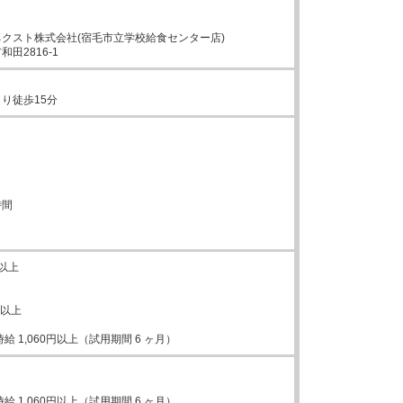
クスト株式会社(宿毛市立学校給食センター店)

田2816-1
り徒歩15分
間

以上

以上

給 1,060円以上（試用期間 6 ヶ月）


給 1,060円以上（試用期間 6 ヶ月）