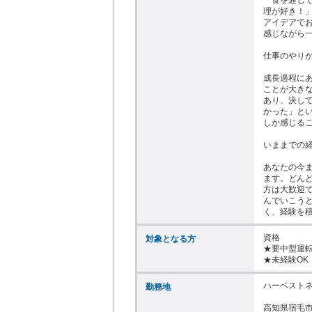
理が好き！
アイデアで
感じながら一
仕事のやりが
成長過程に
ことが大き
あり、決し
かった」と
しか感じるこ
いままでの経
あなたの今
ます。どん
方は大歓迎
んでいこう
く、経験を
資格

対象となる方
★要中型運転
★未経験OK
ハーベストネ
勤務地
高知県宿毛市和