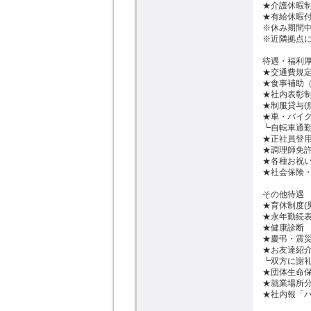
★介護休暇制
★有給休暇付
※休み期間中
※近隣拠点に
待遇・福利厚
★交通費規定
★食事補助（1
★社内表彰制
★制服貸与(
★車・バイク
┗自転車通勤
★正社員登用
★調理師免許
★各種お祝い
★社会保険・
その他待遇

★育休制度(
★永年勤続表
★健康診断

★慶弔・震災
★お友達紹介
┗双方に謝礼
★団体生命保
★就業場所分
★社内報「ハ