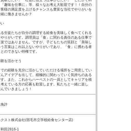
」「趣味を仕事に」等、様々なお考え大歓迎です！！自分の
お客様の満足度を上げるチャンスも豊富な当社でやりがいを
緒に働きませんか？

い

ある生徒たちが自分の調理する給食を美味しく食べてくれる
なやりがいです。調理員は「食」に関わる責任のある仕事で
て楽ではありません。ですが、子どもたちの笑顔と「美味し
いう言葉はこれ以上ないやりがいであり、「食」に携わる者
とのできない特権です。

験を活かそう

までの経験を充分に活かしていただける場所をご用意してい
どんアイデアを出して、積極的に関わっていく気持ちのある
です。また、これからハーベストの一員としてキャリアを積
と考えている方の応募も歓迎します。私たちと一緒に楽し
積んでいきましょう！
免許

クスト株式会社(宿毛市立学校給食センター店)

田2816-1
