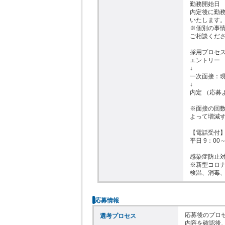
勤務開始日

内定後に勤務
いたします。
※個別の事情
ご相談くださ
採用プロセス
エントリー

↓

一次面接：現
↓

内定 （応募
※面接の回数
よって増減す
【電話受付】
平日 9：00～
感染症防止対
※新型コロナ
検温、消毒
応募情報
応募後のプロセ
選考プロセス
内容を確認後