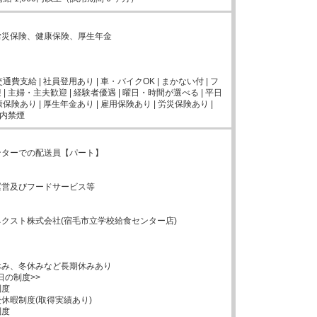


災保険、健康保険、厚生年金



交通費支給 | 社員登用あり | 車・バイクOK | まかない付 | フ
| 主婦・主夫歓迎 | 経験者優遇 | 曜日・時間が選べる | 平日
康保険あり | 厚生年金あり | 雇用保険あり | 労災保険あり | 
屋内禁煙
ターでの配送員【パート】

営及びフードサービス等

クスト株式会社(宿毛市立学校給食センター店)

み、冬休みなど長期休みあり

日の制度>>

度

休暇制度(取得実績あり)

度
