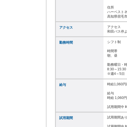
住所

ハーベストネ
高知県宿毛市和
アクセス

アクセス
和田バス停よ
シフト制

勤務時間
時間帯

朝、昼

勤務曜日・時
8:30～15:30

※週4～5日
時給1,060円
給与
給与

時給 1,060円
試用期間中 時
試用期間あり
試用期間
試用期間中 時