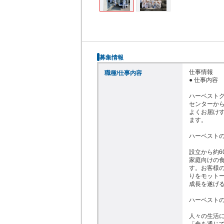
募集情報
仕事情報

職種/仕事内容
● 仕事内容

ハーベスト
センターか
よくお届け
ます。

ハーベストの
設立から約6
家庭向けの
す。お客様
りをモット
成⾧を遂げる
ハーベストの
人々の生活
「食を通じ