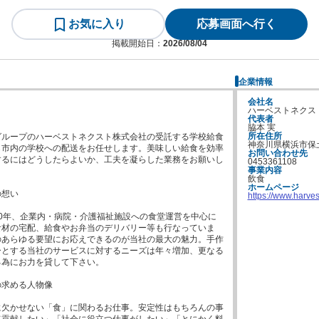
お気に入り
応募画面へ行く
掲載開始日：
2026/08/04
企業情報
会社名
ハーベストネクス
代表者
脇本 実
所在住所
グループのハーベストネクスト株式会社の受託する学校給食
神奈川県横浜市保
ら市内の学校への配送をお任せします。美味しい給食を効率
お問い合わせ先
するにはどうしたらよいか、工夫を凝らした業務をお願いし
0453361108
事業内容
飲食
ホームページ
想い

https://www.harves
0年、企業内・病院・介護福祉施設への食堂運営を中心に
食材の宅配、給食やお弁当のデリバリー等も行なっていま
のあらゆる要望にお応えできるのが当社の最大の魅力。手作
ーとする当社のサービスに対するニーズは年々増加、更なる
為にお力を貸して下さい。

求める人物像

に欠かせない「食」に関わるお仕事。安定性はもちろんの事
て貢献したい」「社会に役立つ仕事がしたい」「とにかく料