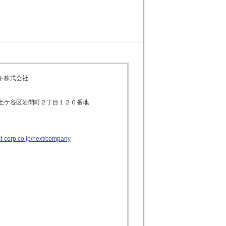
ト株式会社
土ケ谷区岩間町２丁目１２０番地
t-corp.co.jp/next/company