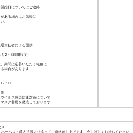
開始日についてはご連絡



がある場合はお気軽に

い。



場責任者による面接

より2～3週間程度）

、期間は応募いただく職種に

る場合があります。



17：00

策

ウイルス感染防止対策について

、マスク着用を徹底しております
ス

、ハーベスト求人担当より追ってご連絡差し上げます。今しばらくお待ちください。
