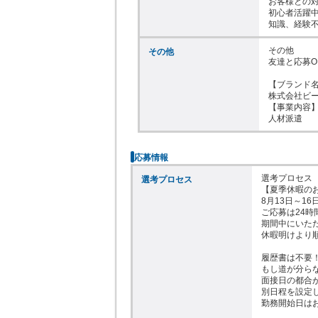
お客様との対
初心者活躍中
知識、経験
その他

その他
友達と応募O
【ブランド名
株式会社ビー
【事業内容】
人材派遣
応募情報
選考プロセス

選考プロセス
【夏季休暇のお
8月13日～1
ご応募は24時
期間中にいただ
休暇明けより順
履歴書は不要！
もし道が分ら
面接日の都合
別日程を設定し
勤務開始日は