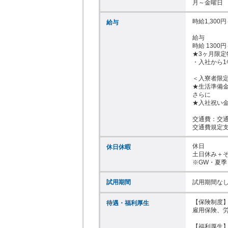
月～金曜日
時給1,300円～
給与
給与

時給 1300円
★3ヶ月限定特
・入社から1
＜入寮者限定
★生活準備金
さらに

★入社祝い金
交通費：交通
交通費規定
休日

休日休暇
土日休み＋そ
※GW・夏季
試用期間
試用期間な
【保険制度】
待遇・福利厚生
雇用保険、労
【福利厚生】