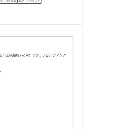
品
昼勤/日勤
製品
ピッキング
川区鶴屋町2-23-2 TSプラザビルディング
介