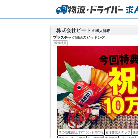
株式会社ビート
の求人詳細
プラスチック部品のピッキング
派遣社員
その他建築/土木/プラント専門職
倉庫作業スタッフ
機