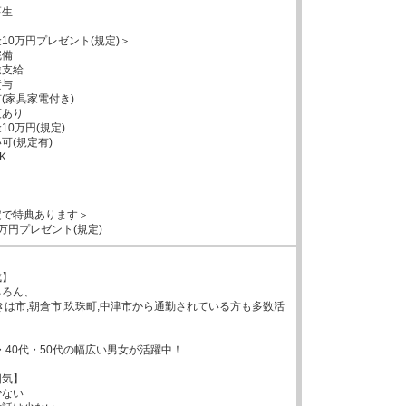
生



10万円プレゼント(規定)＞

備

支給

与

(家具家電付き)

あり

0万円(規定)

(規定有)



で特典あります＞

万円プレゼント(規定)
】

ろん、

きは市,朝倉市,玖珠町,中津市から通勤されている方も多数活
代・40代・50代の幅広い男女が活躍中！

気】

ない
