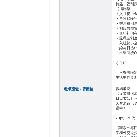
待遇・福利厚
【福利厚生】
＜入社祝い金
・各種保険完
・交通費別途
・制服無償貸
・無料社宅有
・退職金制度
・入社祝い金1
・給与日払い可
・出張面接OK
さらに…

＜入寮者限定
生活準備金3
職場環境

職場環境・雰囲気
【従業員構成
日田市はもち
久留米市,う
躍中！

20代・30
【職場の雰囲
業務外交流少