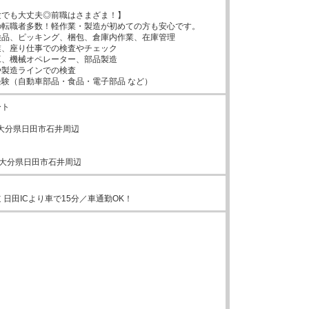
でも大丈夫◎前職はさまざま！】

転職者多数！軽作業・製造が初めての方も安心です。

品、ピッキング、梱包、倉庫内作業、在庫管理

、座り仕事での検査やチェック

、機械オペレーター、部品製造

製造ラインでの検査

験（自動車部品・食品・電子部品 など）
ト

61大分県日田市石井周辺

61 大分県日田市石井周辺
 日田ICより車で15分／車通勤OK！



