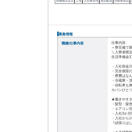
荷物積み込み
工場
入出庫管理
商品配送
自動車部品
募集情報
仕事内容

職種/仕事内容
＜寮完備で新
＼入寮者限定
生活準備金3
・入社祝金1
・完全個室の
・寮費はなん
・冷蔵庫・洗
・自転車も無
カバンひとつ
★働きやすさ
・髪型・髪色
・エアコン完
・入社3か月間
・入社から1
 └頑張りはしっかり評価されます！
