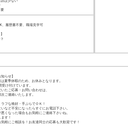
話は少ない



不要
K、履歴書不要、職場見学可

】

ト



知らせ】

6日は夏季休暇のため、お休みとなります。

間受け付けています。

いたご応募・お問い合わせは、

次ご連絡いたします。

ラフな格好・手ぶらでＯＫ！

ないなど不安になったらすぐにお電話下さい。

が悪くなった場合もお気軽にご連絡下さいね。

ます！

お気軽にご相談を！お友達同士の応募も大歓迎です！
