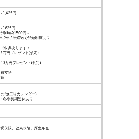
1,625円

～1625円

別時給1500円～！

年,2年,3年経過で昇給制度あり！

で特典あります＞

3万円プレゼント(規定)

10万円プレゼント(規定)

費支給

支給
の他(工場カレンダー)

・冬季長期連休あり
し


災保険、健康保険、厚生年金


