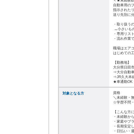
＜★未経験歓
自動車用のプ
指示されたリ
送り先別に分
・取り扱うの
 →小さいものだとガムくらいの大きさです！

・専用リスト
・流れ作業で
職場はエアコ
はじめての工
【勤務地】

大分県日田市
⇒大分自動車道
⇒JR久大本
★車通勤OK
資格

対象となる方
＼未経験・無
☆学歴不問・
【こんな方に
・未経験から
・家庭やプラ
・長期安定し
・日払い・週