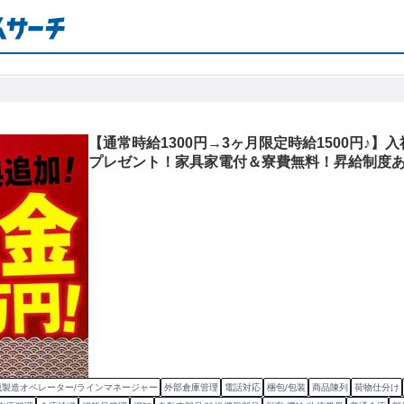
【通常時給1300円→3ヶ月限定時給1500円♪】
プレゼント！家具家電付＆寮費無料！昇給制度
械製造オペレーター/ラインマネージャー
外部倉庫管理
電話対応
梱包/包装
商品陳列
荷物仕分け