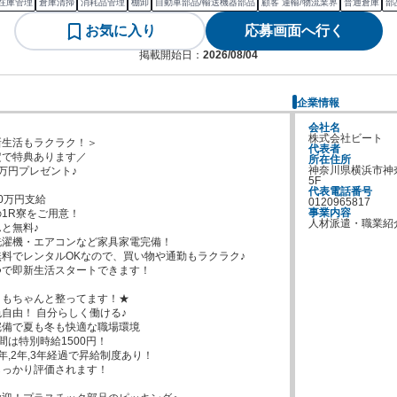
在庫管理
倉庫清掃
消耗品管理
棚卸
自動車部品/輸送機器部品
顧客 運輸/物流業界
普通倉庫
部
お気に入り
応募画面へ行く
掲載開始日：
2026/08/04
企業情報
会社名
株式会社ビート
生活もラクラク！＞

代表者
で特典あります／

所在住所
神奈川県横浜市神奈
万円プレゼント♪

5F
代表電話番号
0万円支給

0120965817
事業内容
1R寮をご用意！

人材派遣・職業紹
と無料♪

濯機・エアコンなど家具家電完備！

料でレンタルOKなので、買い物や通勤もラクラク♪

で即新生活スタートできます！

もちゃんと整ってます！★

自由！ 自分らしく働ける♪

備で夏も冬も快適な職場環境

は特別時給1500円！

年,2年,3年経過で昇給制度あり！
