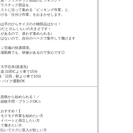
迎！プラスチック部品のピッキング＞

ラスチック部品を、

ストに沿って集める「ピッキング作業」と、

ける「仕分け作業」をおまかせします。

は手のひらサイズの小物部品ばかり！

があるので、迷わず進められる♪

はないので、自分のペースで集中して働けます

ン完備の快適環境。

場勤務でも、研修があるので安心です◎

大字石井(派遣先)

 日田ICより車で15分

線「日田」駅より車で10分

・バイク通勤OK
資格から始められる！／

経験不問・ブランクOK☆

おすすめ！】

モクモク作業を始めたい方

イベートと両立したい方

て働きたい方

払いでスグに収入が欲しい方
