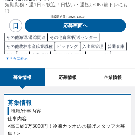
短期勤務・週1日～歓迎！日払い・週払いOK♪筋トレにも
◎
掲載開始日：
2024/12/19
応募画面へ
その他海運/港湾関連
その他倉庫/配送センター
その他農林水産鉱業職種
ピッキング
入出庫管理
普通倉庫
棚卸
船舶
農業機械
新規商社/卸開拓
コンテナ船
▼さらに表示
船舶貨物積み込み
梱包/包装
商品配送
港湾
水産加工品
ばら積み貨物船
荷物仕分け
普通自動車
伐採
果樹類栽培
募集情報
応募情報
企業情報
野菜類栽培
生産物
募集情報
職種/仕事内容
仕事内容

<高日給1万3000円！冷凍カツオの水揚げスタッフ大募
集！>
