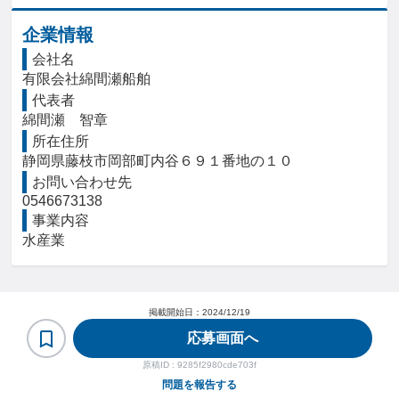
企業情報
会社名
有限会社綿間瀬船舶
代表者
綿間瀬　智章
所在住所
静岡県藤枝市岡部町内谷６９１番地の１０
お問い合わせ先
0546673138
事業内容
水産業
掲載開始日：
2024/12/19
応募画面へ
原稿ID :
9285f2980cde703f
問題を報告する