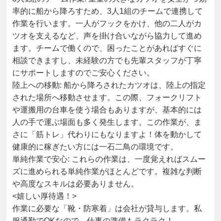
率的に船から降ろすため、3人1組のチームで連携して
作業を行います。一人がフックをかけ、他の二人がカ
ツオを支えるなど、声を掛け合いながら協力して進め
ます。チームで働くので、困ったことがあればすぐに
相談できますし、未経験の方でも先輩スタッフが丁寧
にサポートしますのでご安心ください。

陸上への移動: 船から降ろされたカツオは、陸上の指定
された場所へ移動させます。この際、フォークリフト
や運搬用の台車を使う場合もありますが、基本的には
人の手で運ぶ場面も多く発生します。この作業が、ま
さに「筋トレ」代わりにもなりますよ！体を動かして
健康的に稼ぎたい方には一石二鳥の環境です。

単純作業で安心: これらの作業は、一度覚えればスムー
ズに進められる単純作業がほとんどです。複雑な判断
や高度なスキルは必要ありません。

<嬉しい厚待遇！>

作業に必要な「靴・防寒着」は会社が貸与します。私
服通勤でOKなので、仕事の準備もラクラク！
