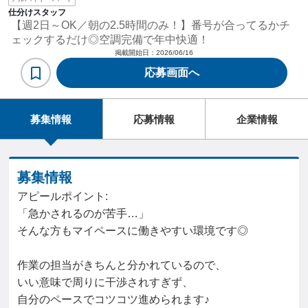
仕分けスタッフ
【週2日～OK／朝の2.5時間のみ！】番号が合ってるかチ
ェックするだけ◎空調完備で年中快適！
掲載開始日：
2026/06/16
応募画面へ
募集情報
応募情報
企業情報
募集情報
アピールポイント:
「急かされるのが苦手…」
そんな方もマイペースに働きやすい環境です◎
作業の担当がきちんと分かれているので、
いい意味で周りに干渉されすぎず、
自分のペースでコツコツ進められます♪