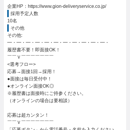
企業HP：https://www.gion-deliveryservice.co.jp/
採用予定人数
10名
その他
その他: 

━・━・━・━・━・━・━・━・━・━・━・

履歴書不要！即面接OK！

￣￣Ｖ￣￣￣￣￣￣￣

<選考フロー>

応募→面接1回→採用！

●面接は毎日受付中！

●オンライン面接OK◎

※履歴書は面接時にご持参ください。

（オンラインの場合は要相談）

応募は超カンタン！

￣￣Ｖ￣￣￣￣￣￣￣

「応募ボタン」から電話番号・名前を入力ください。
