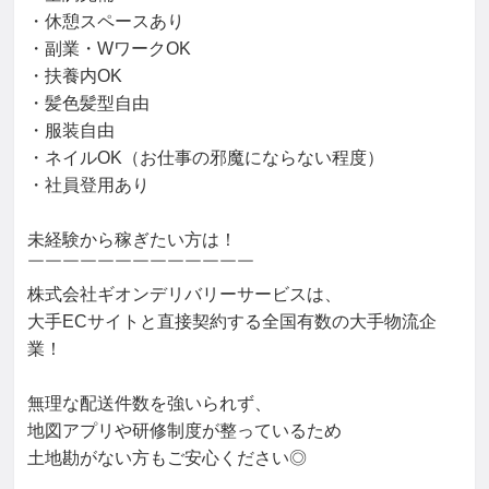
・休憩スペースあり

・副業・WワークOK

・扶養内OK

・髪色髪型自由

・服装自由

・ネイルOK（お仕事の邪魔にならない程度）

・社員登用あり

未経験から稼ぎたい方は！

￣￣￣￣￣￣￣￣￣￣￣￣￣

株式会社ギオンデリバリーサービスは、

大手ECサイトと直接契約する全国有数の大手物流企
業！

無理な配送件数を強いられず、

地図アプリや研修制度が整っているため

土地勘がない方もご安心ください◎
