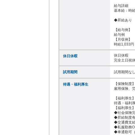
給与詳細

基本給：時給 1
◆昇給あり

【給与例】

給与例

【月収例】

時給1,033円 ×
休日休暇

休日休暇
完全土日祝
試用期間
試用期間な
【保険制度】
待遇・福利厚生
雇用保険、労
【福利厚生】
待遇・福利厚
【福利厚生】
◆社会保険完
◆昇給制度有
◆交通費支給（
◆私服勤務OK
◆車通勤可（