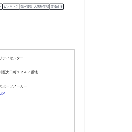
ト
ピッキング
在庫管理
入出庫管理
普通倉庫
リティセンター
川区大日町１２４７番地
スポーツメーカー
jp/