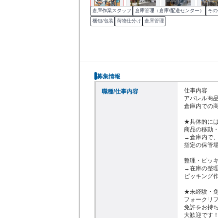
倉庫作業スタッフ
倉庫管理（倉庫/配送センター）
その
梱包/包装
荷物仕分け
倉庫管理
募集情報
仕事内容

職種/仕事内容
アパレル商品
倉庫内での商
★具体的には
商品の移動・
→倉庫内で、
指定の保管場
整理・ピッキ
→在庫の整理
ピッキング作
★未経験・免
フォークリフ
免許をお持ち
大歓迎です！