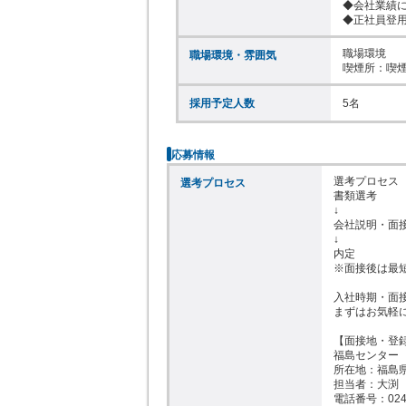
◆会社業績に
◆正社員登
職場環境

職場環境・雰囲気
喫煙所：喫
採用予定人数
5名
応募情報
選考プロセス

選考プロセス
書類選考

↓

会社説明・面接
↓

内定

※面接後は最
入社時期・面接
まずはお気軽に
【面接地・登録
福島センター

所在地：福島県
担当者：大渕

電話番号：0245