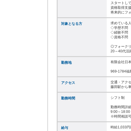
スタートして
資格取得支援
将来的にフ
求めている人
対象となる方
◇学歴不問

◇経験不問

◇資格不問

◎フォークリ
20～40代活
有限会社日本
勤務地
969-178
交通・アクセ
アクセス
藤田駅から
シフト制

勤務時間
勤務時間詳細
9:00～18:00

※時間相談
時給1,033円
給与