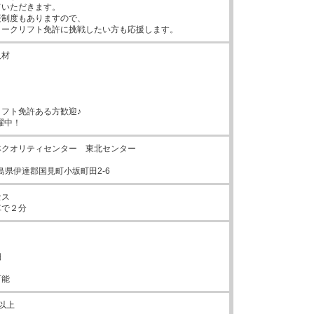
いただきます。

制度もありますので、

ォークリフト免許に挑戦したい方も応援します。
材

フト免許ある方歓迎♪

躍中！
クオリティセンター　東北センター

4福島県伊達郡国見町小坂町田2-6
ス

車で２分


可能
以上
