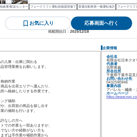
他倉庫/配送センター
フォークリフト運転技能講習修了
普通自動車第一種運転免許
フォークリフ
お気に入り
応募画面へ行く
掲載開始日：
2025/12/18
企業情報
会社名
有限会社日本クオ
の入庫・出庫に関わる

代表者
品管理業務をお願いします。

吉野将義
所在住所
千葉県千葉市花見


お問い合わせ先
格納作業

0432590946
事業内容
商品を出荷エリアへ運んだり、

アパレル・繊維・
所へ格納したりする作業です。

ホームページ
https://www.nqc.co.
ング補助

や、出荷前の商品を探し出す

業の補助も行います。

許なしの方へ

トでの作業も一部ありますが、

でない方や経験がない方も

まずは手作業や補助作業から
