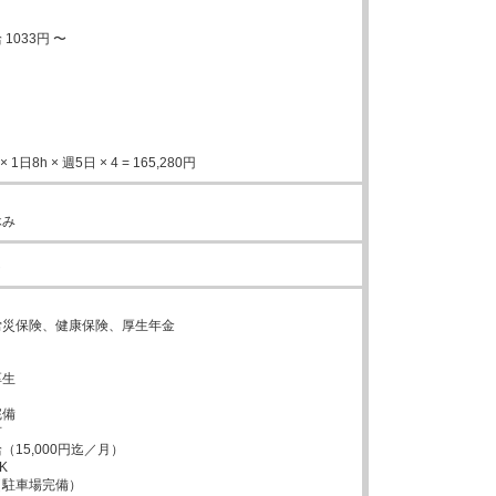
033円 〜

 1日8h × 週5日 × 4 = 165,280円
休み
し


災保険、健康保険、厚生年金



生



備



15,000円迄／月）



駐車場完備）
