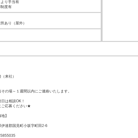
より手当有

用制度有
煙所あり（屋外）
（来社）

短その場～１週間以内にご連絡いたします。

日は相談OK！

ご応募ください★

地】

伊達郡国見町小坂字町田2-6

855035
