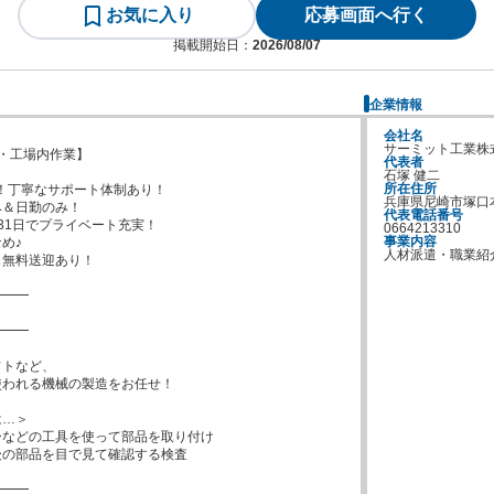
お気に入り
応募画面へ行く
掲載開始日：
2026/08/07
企業情報
会社名
サーミット工業株
・工場内作業】

代表者
石塚 健二
所在住所
！丁寧なサポート体制あり！

兵庫県尼崎市塚口本町
＆日勤のみ！

代表電話番号
31日でプライベート充実！

0664213310
事業内容
♪

人材派遣・職業紹
無料送迎あり！

━━

━━

トなど、

われる機械の製造をお任せ！

…＞

などの工具を使って部品を取り付け

の部品を目で見て確認する検査

━━
