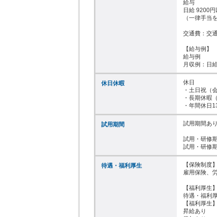
給与

日給 9200円
（一律手当を
交通費：交通
【給与例】

給与例

月収例：日給9
休日

休日休暇
・土日祝（会
・長期休暇（
・年間休日1
試用期間あり
試用期間
試用・研修期
【保険制度】
待遇・福利厚生
雇用保険、労
【福利厚生】
待遇・福利厚
【福利厚生】
昇給あり
