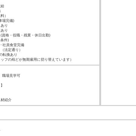
給



料）

車場完備)

あり

あり

(資格・役職・残業・休日出勤)

条件)

･社員食堂完備

（法定通り）

の転換あり

タッフの殆どが無期雇用に切り替えています）
、職場見学可

】



人材紹介

