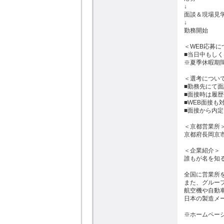
↓

面談＆現場見学
↓

勤務開始

＜WEB応募に
■当日中もしく
※夏季休暇期間
＜選考について
■勤務先にて面
■面接時は履歴
■WEB面接も
■面接から内
＜京都営業所＞
京都府長岡京市天
＜企業紹介＞

誰もが名を知
全国に営業所を
また、グループ
航空機や自動車
日本の製造メ
※ホームページ→http