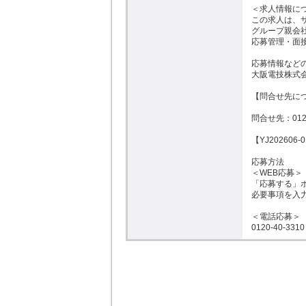
＜求人情報につ
この求人は、
グループ親会社
応募管理・面接
応募情報など
大阪電技株式会
【問合せ先につ
問合せ先：0120-
【YJ202606-0
応募方法

＜WEB応募＞

「応募する」ボ
必要事項を入力
＜電話応募＞

0120-40-331