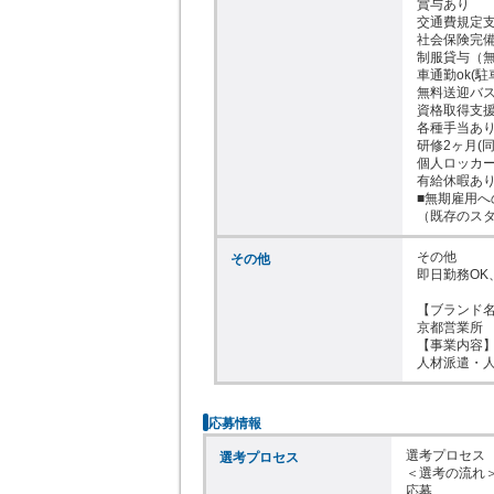
賞与あり

交通費規定支
社会保険完備
制服貸与（無
車通勤ok(駐
無料送迎バス
資格取得支援
各種手当あり
研修2ヶ月(同
個人ロッカー
有給休暇あり
■無期雇用へ
（既存のス
その他

その他
即日勤務OK
【ブランド名
京都営業所

【事業内容】
人材派遣・
応募情報
選考プロセス

選考プロセス
＜選考の流れ＞
応募
