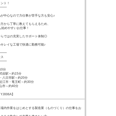
ント！

━━

が中心なので力仕事が苦手な方も安心♪

方から丁寧に教えてもらえるため、

らではの充実したサポート体制◎

キレイな工場で快適に勤務可能♪

━━

ス

━━

0分

武佐駅～約15分

・八日市駅～約20分

近江市・竜王町～約30分

市～約40分

J006A】
工場内作業をはじめとする製造業（ものづくり）の仕事をお