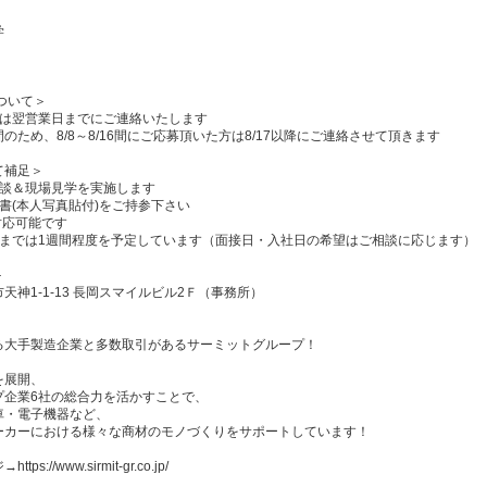


ついて＞

は翌営業日までにご連絡いたします

のため、8/8～8/16間にご応募頂いた方は8/17以降にご連絡させて頂きます

補足＞

談＆現場見学を実施します

書(本人写真貼付)をご持参下さい

対応可能です

定までは1週間程度を予定しています（面接日・入社日の希望はご相談に応じます）



神1-1-13 長岡スマイルビル2Ｆ（事務所）

る大手製造企業と多数取引があるサーミットグループ！

展開、

企業6社の総合力を活かすことで、

・電子機器など、

ーカーにおける様々な商材のモノづくりをサポートしています！

s://www.sirmit-gr.co.jp/
