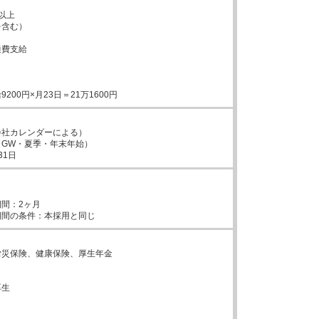
以上

含む）

費支給

200円×月23日＝21万1600円
社カレンダーによる）

GW・夏季・年末年始）

31日


間：2ヶ月



災保険、健康保険、厚生年金



生


