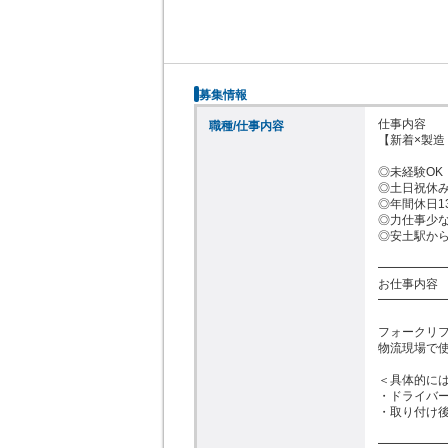
募集情報
仕事内容

職種/仕事内容
【新着×製造
◎未経験OK
◎土日祝休み
◎年間休日1
◎力仕事少なめ
◎安土駅から
━━━━━━
お仕事内容

━━━━━━
フォークリフ
物流現場で使
＜具体的には
・ドライバー
・取り付け後
━━━━━━