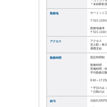
＊コツコツモ
＊未経験歓
サーミット工
勤務地
〒521-1
勤務地備考

〒521-1
アクセス

アクセス
安土駅～車1
通費支給
固定時間制

勤務時間
勤務時間

実働時間：8時
平均勤務日数
8:40～17:25
＊平日のみ（
＊日勤のみ
日給9,200円
給与