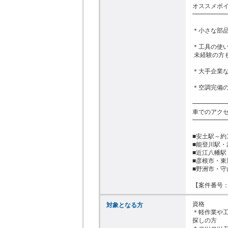
オススメポイ
━━━━━━
＊小さな部品
＊工具の使い
 未経験の方も始めやすいお仕事！

＊大手企業な
＊空調完備の
━━━━━━
車でのアクセ
━━━━━━
■安土駅～約1
■能登川駅・
■近江八幡駅
■彦根市・東
■野洲市・守山
【案件番号：Y
資格

対象となる方
＊軽作業や
探しの方
