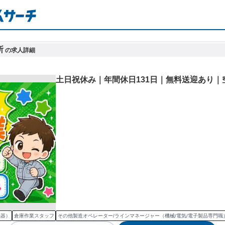
所
の求人詳細
土日祝休み｜年間休日131日｜無料送迎あり｜
機器）
倉庫作業スタッフ
その他製造オペレーター/ラインマネージャー（機械/電気/電子製品専門職