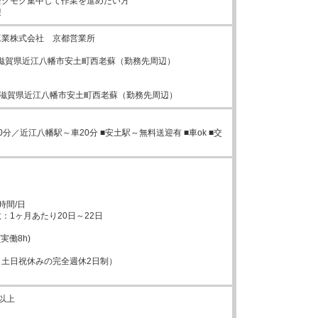
クモク集中して作業を進めたい方

迎
業株式会社　京都営業所

334滋賀県近江八幡市安土町西老蘇（勤務先周辺）

334 滋賀県近江八幡市安土町西老蘇（勤務先周辺）
0分／近江八幡駅～車20分 ■安土駅～無料送迎有 ■車ok ■交
間/日

：1ヶ月あたり20日～22日

(実働8h)

土日祝休みの完全週休2日制）

以上
