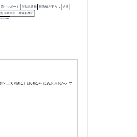
り降りサポート
自動車運転
荷物積み下ろし
送迎
中型自動車第二種運転免許
自動車
南区上大岡西1丁目6番1号 ゆめおおおかオフ