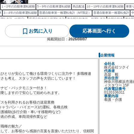
1～2年の自動車運転経験
5～9年の自動車運転経験
商品配送
10～19年の自動車運転経験
車乗
車
3～4年の自動車運転経験
普通自動車第一種運転免許（MT限定）
普通自動車第一種運転免許
運転免許（8t限定）
普通自動車第二種運転免許
準中型自動車第一種運転免許
中型自動車
準中型
お気に入り
応募画面へ行く
掲載開始日：
2026/08/07
企業情報
会社名
株式会社ツクイ
代表者
ひとりが安心して働ける環境づくりに注力中！ 多職種連
高畠　毅
所在住所
さも考え、スタッフの声を大切にしています！

神奈川県横浜市港
ィスタワー 15F
ナビ・バックモニター付き！

代表電話番号
0120106311
乗しますので安心して始められます。

事業内容
看護・介護
スを利用されるお客様の送迎業務

キャラバン・ハイエース)の運転、各種点検

護補助(歩行介助・車いす移動時など)

表の作成、車両清掃作業など

職種の魅力／

通して、お客様から感謝の言葉を直接いただけたり、信頼関