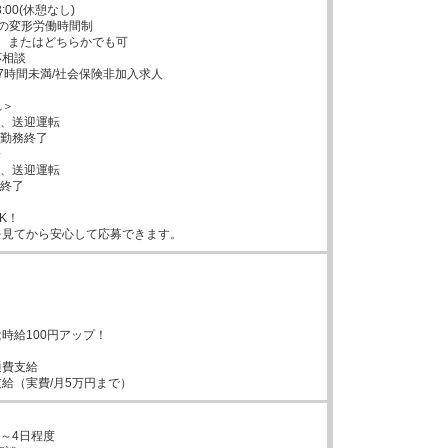
8:00(休憩なし)

の変形労働時間制

両方、またはどちらかでも可

相談

7時間未満/社会保険非加入求人

＞

社、送迎運転

の勤務終了



社、送迎運転

終了

！

を見てから安心して応募できます。
時給100円アップ！

費支給

給（実費/月5万円まで）
～4日程度
