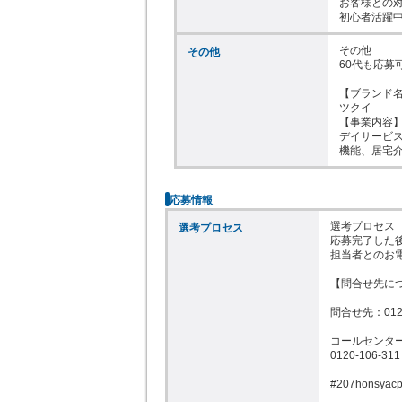
お客様との対
初心者活躍
その他

その他
60代も応募
【ブランド名
ツクイ

【事業内容】
デイサービス
機能、居宅
応募情報
選考プロセス

選考プロセス
応募完了した後
担当者とのお
【問合せ先につ
問合せ先：0120-
コールセンター（9
0120-106-311

#207honsyacp