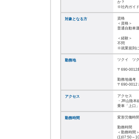
か？

※社内ガイ
資格

対象となる方
＜資格＞

普通自動車運転
＜経験＞

不問

※就業規則に
ツクイ　ツク
勤務地
〒690-00
勤務地備考

〒690-0
アクセス

アクセス
・JR山陰本
乗車「上口」
変形労働時間
勤務時間
勤務時間

＜勤務時間＞
(1)07:50～1