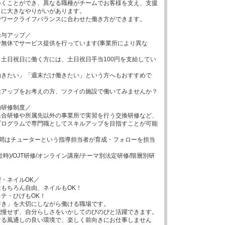
いくことができ、異なる職種がチームでお客様を支え、支援
に大きなやりがいがあります。

ワークライフバランスに合わせた働き方ができます。

与アップ／

無休でサービス提供を行っています(事業所により異な
土日祝日に働く方には、土日祝日手当100円を支給してい
働きたい」「週末だけ働きたい」という方へもおすすめで
アップをお考えの方、ツクイの施設で働いてみませんか？

研修制度／

集合研修や所属先以外の事業所で実習を行う交換研修など、
プログラムで専門職としてスキルアップを目指すことが可能
年間はチューターという指導担当者が育成・フォローを担当
社時)/OJT研修/オンライン講座/テーマ別法定研修/階層別研
・ネイルOK／

もちろん自由、ネイルもOK！

テ・ひげもOK！

き」を大切にしながら働ける職場です。

慢せず、自分らしさをいかしてのびのびと活躍できます。

する風通しの良い環境で、楽しく前向きにお仕事しません