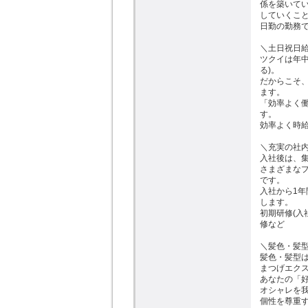
係を築いて
していくこと
日勤の勤務で
＼土日祝日給
ツクイは年中
る)。

だからこそ、
ます。

「効率よく
す。

効率よく時給
＼充実の社内
入社後は、
さまざまな
です。

入社から1
します。

初期研修(入
修など

＼髪色・髪型
髪色・髪型は
まつげエクス
あなたの「好
オシャレを我
個性を尊重