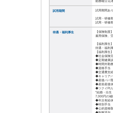
勤務曜日:応
試用期間あり
試用期間
試用・研修期
【保険制度】
待遇・福利厚生
雇用保険、労
【福利厚生】
待遇・福利厚
【福利厚生】
◆社会保険完
◆定期健康診
◆時間外勤務
◆資格手当

◆交通費支給(
◆キャリアパ
◆産後パパ育
◆産前産後休
◆ツクイPLU
*結婚・出生
7,000円
◆年次有給休
◆特別手当

◆公的資格取
◆制服貸与
