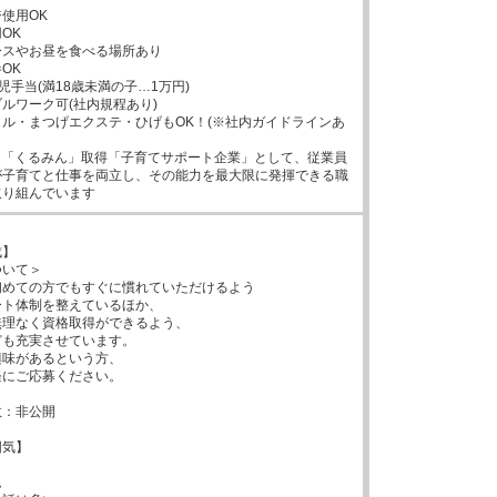
使用OK

K

スやお昼を食べる場所あり

K

児手当(満18歳未満の子…1万円)

ルワーク可(社内規程あり)

ル・まつげエクステ・ひげもOK！(※社内ガイドラインあ
認定「くるみん」取得「子育てサポート企業」として、従業員
が子育てと仕事を両立し、その能力を最大限に発揮できる職
取り組んでいます
】

いて＞

めての方でもすぐに慣れていただけるよう

ト体制を整えているほか、

理なく資格取得ができるよう、

も充実させています。

味があるという方、

にご応募ください。

：非公開

気】


