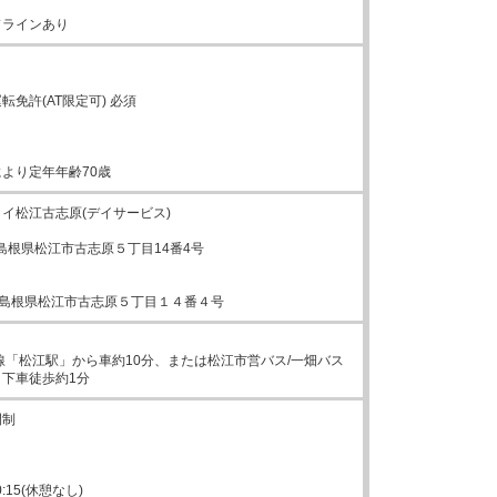
ドラインあり
免許(AT限定可) 必須

より定年年齢70歳
イ松江古志原(デイサービス)

12島根県松江市古志原５丁目14番4号

012 島根県松江市古志原５丁目１４番４号
線「松江駅」から車約10分、または松江市営バス/一畑バス
下車徒歩約1分
制



0:15(休憩なし)
