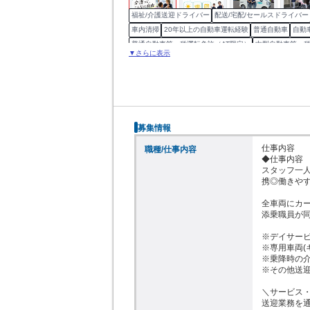
福祉/介護送迎ドライバー
配送/宅配/セールスドライバー
車内清掃
20年以上の自動車運転経験
普通自動車
自動
普通自動車第一種運転免許（AT限定）
中型自動車第一種
▼さらに表示
募集情報
仕事内容

職種/仕事内容
◆仕事内容

スタッフ一人
携◎働きやす
全車両にカー
添乗職員が同
※デイサービ
※専用車両(
※乗降時の介
※その他送迎
＼サービス・
送迎業務を