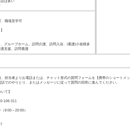
話は多い

中
可、職場見学可

】



、グループホーム、訪問介護、訪問入浴、(看護)小規模多
介護支援、訪問看護
、担当者よりお電話または、チャット形式の質問フォームを【携帯のショートメッセー
電話でのやりとり、またはメッセージに従って質問の回答に進んでください。

いて】

106-311

:00～20:00）

7
