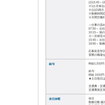
(2)15:45～1
※1か月単位
※(1)(2)
※勤務時間応
※月間労働8
＜仕事の流れ
07:50～ 出
10:15～ 朝
※一旦帰宅※
15:45～ 出
18:00～ 勤務
応募前見学OK
実際の職場
時給1,033円

給与
給与

時給 1033円

★土日祝日は
交通費：交通
交通費規定支
休日

休日休暇
勤務日数:週2