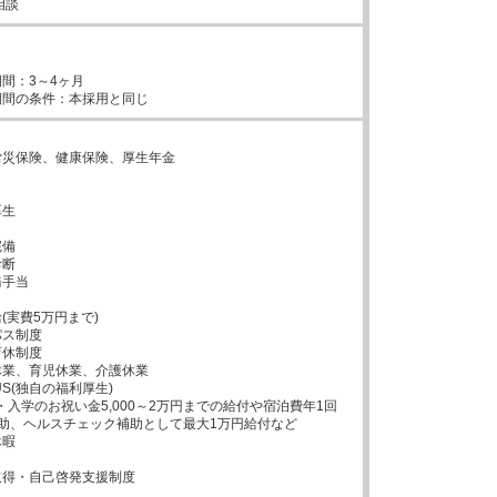
相談


間：3～4ヶ月



災保険、健康保険、厚生年金



生



備

断

手当

実費5万円まで)

ス制度

休制度

業、育児休業、介護休業

S(独自の福利厚生)

・入学のお祝い金5,000～2万円までの給付や宿泊費年1回
の補助、ヘルスチェック補助として最大1万円給付など

暇

得・自己啓発支援制度
