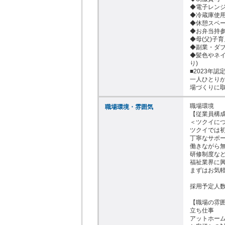
◆電子レンジ
◆冷蔵庫使用O
◆休憩スペー
◆お弁当持参O
◆母(父)子育
◆副業・ダブ
◆髪色やネイ
り)

■2023年
一人ひとり
場づくりに
職場環境

職場環境・雰囲気
【従業員構成
＜ツクイにつ
ツクイでは初
丁寧なサポー
働きながら無
研修制度など
福祉業界に興
まずはお気軽
採用予定人数
【職場の雰囲
立ち仕事

アットホーム