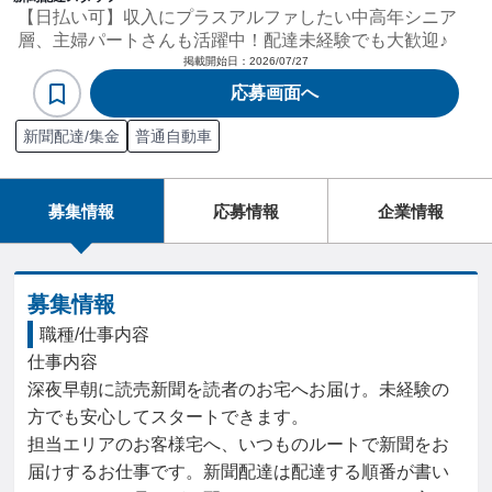
【日払い可】収入にプラスアルファしたい中高年シニア
層、主婦パートさんも活躍中！配達未経験でも大歓迎♪
掲載開始日：
2026/07/27
応募画面へ
新聞配達/集金
普通自動車
募集情報
応募情報
企業情報
募集情報
職種/仕事内容
仕事内容

深夜早朝に読売新聞を読者のお宅へお届け。未経験の
方でも安心してスタートできます。

担当エリアのお客様宅へ、いつものルートで新聞をお
届けするお仕事です。新聞配達は配達する順番が書い