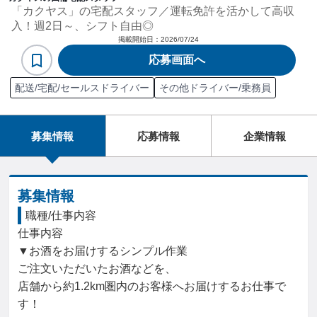
「カクヤス」の宅配スタッフ／運転免許を活かして高収
入！週2日～、シフト自由◎
掲載開始日：
2026/07/24
応募画面へ
配送/宅配/セールスドライバー
その他ドライバー/乗務員
募集情報
応募情報
企業情報
募集情報
職種/仕事内容
仕事内容

▼お酒をお届けするシンプル作業

ご注文いただいたお酒などを、

店舗から約1.2km圏内のお客様へお届けするお仕事で
す！
