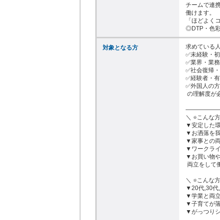
チームで連
働けます。

「ほどよくコ
◎DTP・色
求めている人
対象となる方
✅未経験・初
✅業界・業務
✅社会復帰・
✅経験者・有
✅外国人の方
 の理解度が必要になります

――――――
＼ ⭐こんな方
▼安定した環
▼お洒落を我
▼家事との両
▼ワークライ
▼お買い物や
 両立をして働きたい方

＼ ⭐こんな方
▼20代,30
▼学業と両立
▼子育てが落
▼がっつり