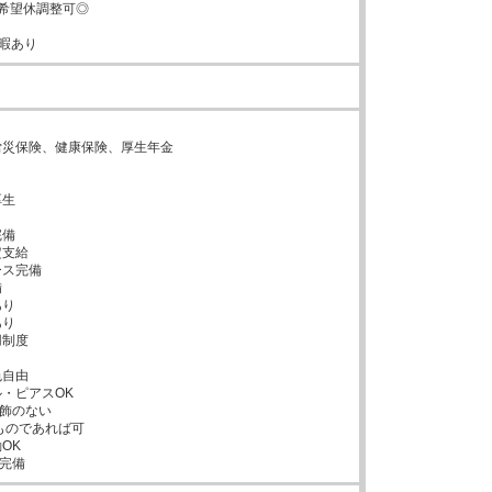
希望休調整可◎

暇あり
し


災保険、健康保険、厚生年金



生



備

支給

ス完備



り

り

制度

自由

・ピアスOK

飾のない

K

完備