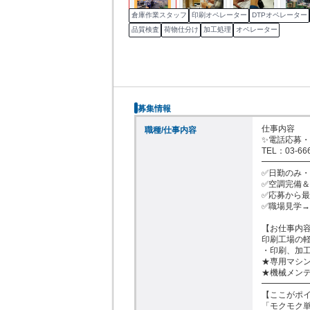
倉庫作業スタッフ
印刷オペレーター
DTPオペレーター
品質検査
荷物仕分け
加工処理
オペレーター
募集情報
仕事内容

職種/仕事内容
✨電話応募・
TEL：03-6
━━━━━━
✅日勤のみ・
✅空調完備＆
✅応募から最
✅職場見学→
【お仕事内容
印刷工場の軽
・印刷、加工
★専用マシン
★機械メンテ
━━━━━━
【ここがポイ
「モクモク単