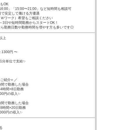
OK

16:00」「15:00〜21:00」など短時間も相談可

日で安定して働ける方優遇

Ｗワーク）希望もご相談ください

～3日や短時間勤務からスタートOK！

たら勤務日数や勤務時間を増やす方も多いです◎
以上

300円 〜

1分単位で支給✨

ご紹介⭐ ／

時間で勤務した場合

×4時間×8日勤務

00円の収入✨

時間で勤務した場合

×8時間×20日勤務

000円の収入✨

