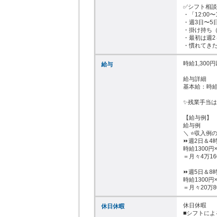
✅シフト相談も
・「12:00〜
・週3日〜5
・掛け持ち（
・最初は週2
・慣れてき
時給1,300円
給与
給与詳細

基本給：時給 1
✨残業手当は
【給与例】

給与例

＼ ⭐収入例の
⏩週2日＆4
時給1300円
＝月々4万16
⏩週5日＆8
時給1300円
＝月々20万8
休日休暇

休日休暇
■シフトによる