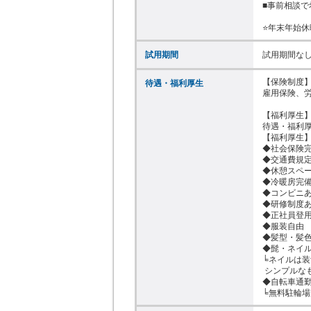
■事前相談で
⭐年末年始休
試用期間
試用期間な
【保険制度】
待遇・福利厚生
雇用保険、労
【福利厚生】
待遇・福利厚
【福利厚生】
◆社会保険完
◆交通費規定
◆休憩スペー
◆冷暖房完備
◆コンビニあ
◆研修制度あ
◆正社員登用
◆服装自由

◆髪型・髪色
◆髭・ネイル
╘ネイルは装
 シンプルなものであれば可

◆自転車通勤O
╘無料駐輪場