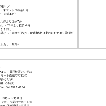
細✨ ／

・東京メトロ有楽町線

ス停より徒歩7分

目」バス停より徒歩４分

まま働ける！

動なし／職種変更なし 1時間休憩は業務に合わせて取得可
煙所あり（屋外）
＞

ルにて日程確定のご連絡

リモート面接応応相談)

参ください

日応相談)

03-6666-3573

、13時～17時勤務

せする作業のサポート等

やお仕事説明を実施後、
