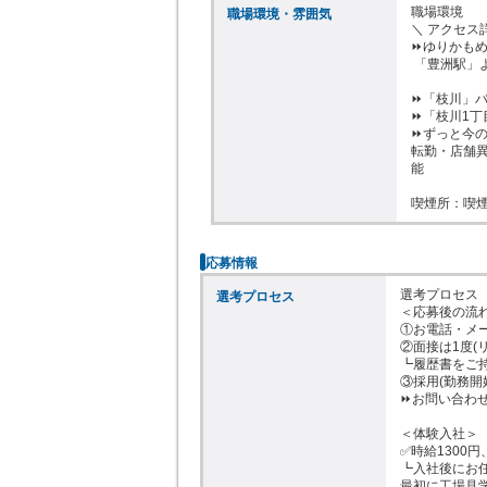
職場環境

職場環境・雰囲気
＼ アクセス詳
⏩ゆりかもめ
 「豊洲駅」より徒歩13分

⏩「枝川」バ
⏩「枝川1丁
⏩ずっと今の
転勤・店舗異
能

喫煙所：喫
応募情報
選考プロセス

選考プロセス
＜応募後の流れ
①お電話・メー
②面接は1度(
┗履歴書をご持
③採用(勤務開始
⏩お問い合わせ先：
＜体験入社＞

✅時給1300円
┗入社後にお任
最初に工場見学