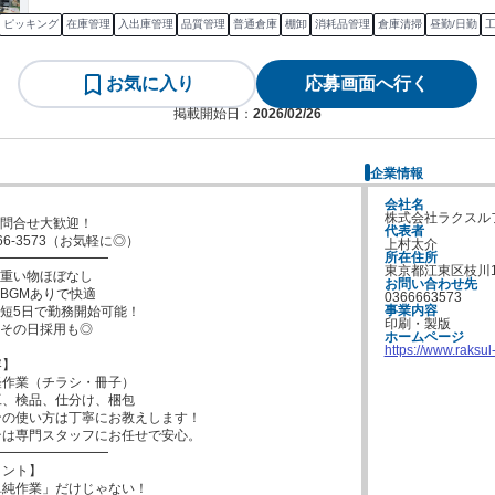
ピッキング
在庫管理
入出庫管理
品質管理
普通倉庫
棚卸
消耗品管理
倉庫清掃
昼勤/日勤
お気に入り
応募画面へ行く
掲載開始日：
2026/02/26
企業情報
会社名
株式会社ラクスル
問合せ大歓迎！

代表者
666-3573（お気軽に◎）

上村太介
所在住所
━━━━━━━━

東京都江東区枝川1-1
重い物ほぼなし

お問い合わせ先
BGMありで快適

0366663573
事業内容
短5日で勤務開始可能！

印刷・製版
その日採用も◎

ホームページ
https://www.raksul
】

作業（チラシ・冊子）

、検品、仕分け、梱包

の使い方は丁寧にお教えします！

は専門スタッフにお任せで安心。

━━━━━━━━

ント】

純作業」だけじゃない！
