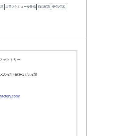
工場
出荷スケジュール作成
商品配送
梱包/包装
ファクトリー
0-24 Face-1ビル2階
-factory.com/