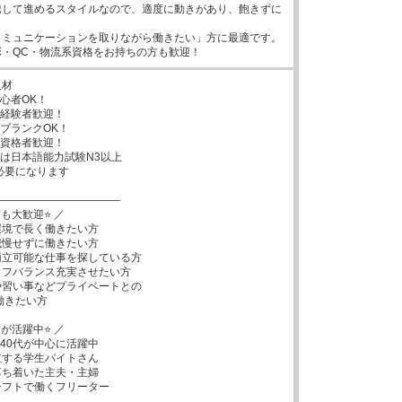
携して進めるスタイルなので、適度に動きがあり、飽きずに
ミュニケーションを取りながら働きたい」方に最適です。

彩・QC・物流系資格をお持ちの方も歓迎！
材

心者OK！

経験者歓迎！

ブランクOK！

資格者歓迎！

は日本語能力試験N3以上

―――――――――――

も大歓迎⭐ ／

境で長く働きたい方

慢せずに働きたい方

立可能な仕事を探している方

フバランス充実させたい方

習い事などプライベートとの

が活躍中⭐ ／

代,40代が中心に活躍中

する学生バイトさん

ち着いた主夫・主婦

シフトで働くフリーター