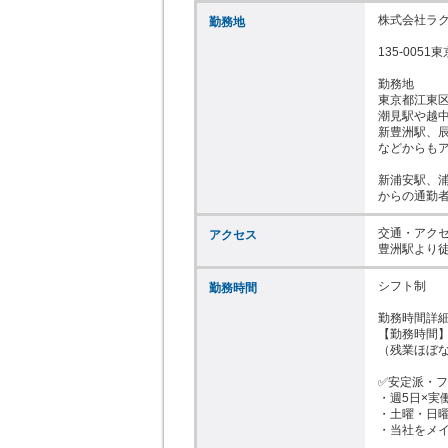
株式会社ラク
勤務地
135-0051
勤務地

東京都江東区
潮見駅や越中
新豊洲駅、辰
などからもア
新浦安駅、浦
からの通勤
交通・アクセ
アクセス
豊洲駅より徒
シフト制

勤務時間
勤務時間詳細
【勤務時間】12
（残業ほぼな
✅安定派・フ
・週5日×実
・土曜・日曜
・当社をメイ