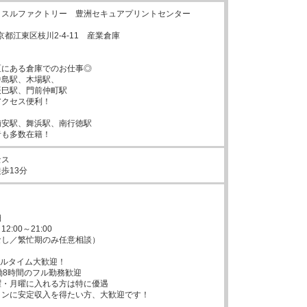
スルファクトリー　豊洲セキュアプリントセンター

東京都江東区枝川2-4-11　産業倉庫

にある倉庫でのお仕事◎

島駅、木場駅、

巳駅、門前仲町駅

クセス便利！

安駅、舞浜駅、南行徳駅

者も多数在籍！
ス

歩13分


:00～21:00

し／繁忙期のみ任意相談）

ルタイム大歓迎！

働8時間のフル勤務歓迎

・月曜に入れる方は特に優遇

ンに安定収入を得たい方、大歓迎です！
