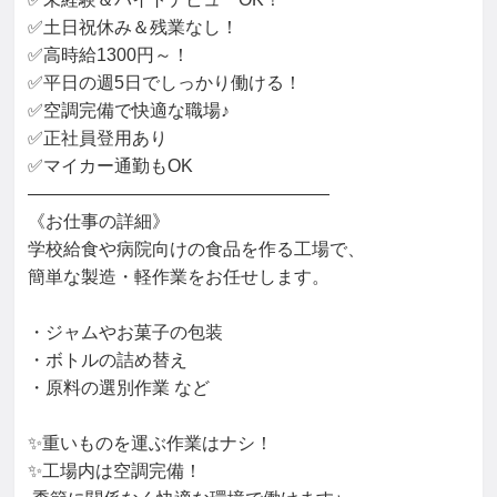
✅土日祝休み＆残業なし！

✅高時給1300円～！

✅平日の週5日でしっかり働ける！

✅空調完備で快適な職場♪

✅正社員登用あり

✅マイカー通勤もOK

―――――――――――――――――

《お仕事の詳細》

学校給食や病院向けの食品を作る工場で、

簡単な製造・軽作業をお任せします。

・ジャムやお菓子の包装

・ボトルの詰め替え

・原料の選別作業 など

✨重いものを運ぶ作業はナシ！

✨工場内は空調完備！
