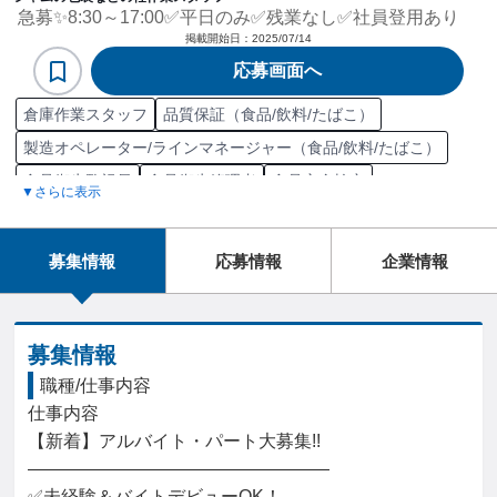
急募✨8:30～17:00✅平日のみ✅残業なし✅社員登用あり
掲載開始日：
2025/07/14
応募画面へ
倉庫作業スタッフ
品質保証（食品/飲料/たばこ）
製造オペレーター/ラインマネージャー（食品/飲料/たばこ）
食品衛生監視員
食品衛生管理者
食品安全検定
▼さらに表示
食品表示診断士
調理師
管理栄養士
栄養士
食品衛生推進員
食品衛生責任者
食品冷凍技士
菓子技能士2級
菓子技能士1級
募集情報
応募情報
企業情報
フォークリフト運転技能講習修了
工業包装技能士2級
工業包装技能士1級
普通自動車第一種運転免許（AT限定）
普通自動車第一種運転免許（MT限定）
工場
食品
食品製造
募集情報
梱包/包装
ピッキング
飲料
菓子
物流
オペレーター
職種/仕事内容
仕事内容

物流/生産管理職担当
製造管理
包装資材作成
【新着】アルバイト・パート大募集!!

包装/荷造機械製品開発
食品工場
食品品質管理
ライン作業
―――――――――――――――――

在庫管理
菓子生産
菓子品質管理
製造職担当
✅未経験＆バイトデビューOK！
