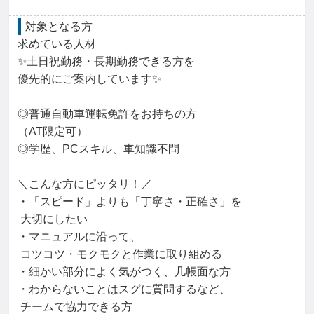
対象となる方
求めている人材

✨土日祝勤務・長期勤務できる方を

優先的にご案内しています✨

◎普通自動車運転免許をお持ちの方

（AT限定可）

◎学歴、PCスキル、車知識不問

＼こんな方にピッタリ！／

・「スピード」よりも「丁寧さ・正確さ」を

 大切にしたい

・マニュアルに沿って、

 コツコツ・モクモクと作業に取り組める

・細かい部分によく気がつく、几帳面な方

・わからないことはスグに質問するなど、

 チームで協力できる方
