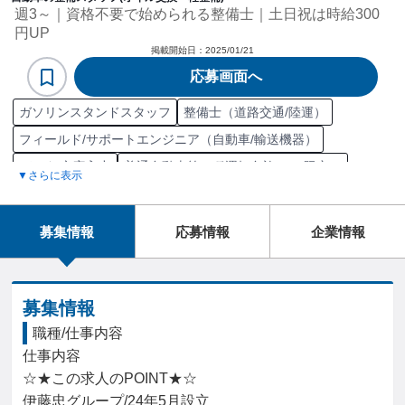
週3～｜資格不要で始められる整備士｜土日祝は時給300
円UP
掲載開始日：
2025/01/21
応募画面へ
ガソリンスタンドスタッフ
整備士（道路交通/陸運）
フィールド/サポートエンジニア（自動車/輸送機器）
データ/文字入力
普通自動車第一種運転免許（AT限定）
▼さらに表示
3級自動車整備士
2級自動車整備士
自動車整備士
普通自動車第一種運転免許
自動車タイヤ整備士
電話応対
募集情報
応募情報
企業情報
来客対応
自動車
自動車/輸送機器
自動車/輸送機械
部品交換
メンテナンス
自動車部品
ガソリン車
ガソリン販売
車整備
洗車
車関連商品販売
接客
点検
募集情報
車両整備
自動車運転
レギュラー販売
軽油販売
職種/仕事内容
仕事内容

整備/修理職担当
☆★この求人のPOINT★☆

伊藤忠グループ/24年5月設立
