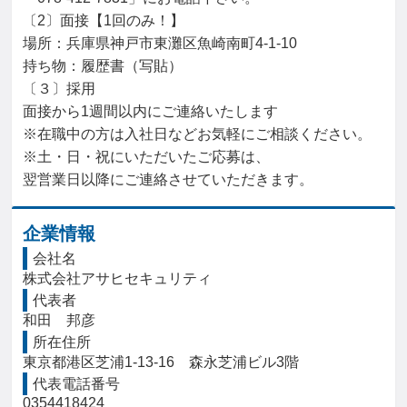
〔2〕面接【1回のみ！】

場所：兵庫県神戸市東灘区魚崎南町4-1-10

持ち物：履歴書（写貼）

〔３〕採用

面接から1週間以内にご連絡いたします

※在職中の方は入社日などお気軽にご相談ください。

※土・日・祝にいただいたご応募は、

翌営業日以降にご連絡させていただきます。
企業情報
会社名
株式会社アサヒセキュリティ
代表者
和田　邦彦
所在住所
東京都港区芝浦1-13-16　森永芝浦ビル3階
代表電話番号
0354418424