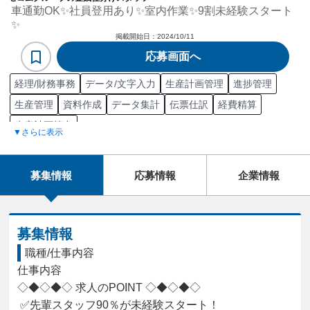
車通勤OK✨社員登用あり✨室内作業✨9割未経験スタート
✨
掲載開始日：
2024/10/11
応募画面へ
経理/財務事務
データ/文字入力
生産計画管理
進捗管理
生産管理
資料作成
データ集計
伝票仕訳
経費精算
生産計画策定
▼さらに表示
募集情報
応募情報
企業情報
募集情報
職種/仕事内容
仕事内容

◇◆◇◆◇ 求人のPOINT ◇◆◇◆◇

 ✅先輩スタッフ90％が未経験スタート！
