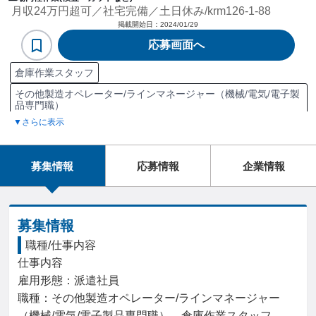
月収24万円超可／社宅完備／土日休み/krm126-1-88
掲載開始日：
2024/01/29
応募画面へ
倉庫作業スタッフ
その他製造オペレーター/ラインマネージャー（機械/電気/電子製
品専門職）
▼さらに表示
在庫管理
入出庫管理
普通倉庫
棚卸
穴あけ加工
曲げ加工
昼勤/日勤
夜勤
工場
製品
部品
家具
家電
食品
募集情報
応募情報
企業情報
家具/インテリア
食品製造
募集情報
職種/仕事内容
仕事内容

雇用形態：派遣社員

職種：その他製造オペレーター/ラインマネージャー
（機械/電気/電子製品専門職）、倉庫作業スタッフ
