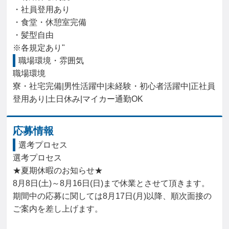
・社員登用あり

・食堂・休憩室完備

・髪型自由

※各規定あり"
職場環境・雰囲気
職場環境

寮・社宅完備|男性活躍中|未経験・初心者活躍中|正社員
登用あり|土日休み|マイカー通勤OK
応募情報
選考プロセス
選考プロセス

★夏期休暇のお知らせ★

8月8日(土)～8月16日(日)まで休業とさせて頂きます。

期間中の応募に関しては8月17日(月)以降、順次面接の
ご案内を差し上げます。
