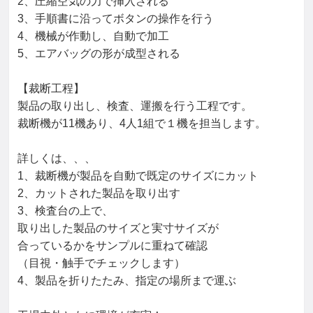
2、圧縮空気の力で挿入される

3、手順書に沿ってボタンの操作を行う

4、機械が作動し、自動で加工

5、エアバッグの形が成型される

【裁断工程】

製品の取り出し、検査、運搬を行う工程です。

裁断機が11機あり、4人1組で１機を担当します。

詳しくは、、、

1、裁断機が製品を自動で既定のサイズにカット

2、カットされた製品を取り出す

3、検査台の上で、

取り出した製品のサイズと実寸サイズが

合っているかをサンプルに重ねて確認

（目視・触手でチェックします）

4、製品を折りたたみ、指定の場所まで運ぶ
