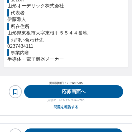
山形オーデリック株式会社
代表者
伊藤雅人
所在住所
山形県東根市大字東根甲５５４４番地
お問い合わせ先
0237434111
事業内容
半導体・電子機器メーカー
掲載開始日：
2026/06/05
応募画面へ
原稿ID :
b43c27cf8f9ce785
問題を報告する
ヘルプ・お問い合わせ
利用規約・プライバシーポリシー