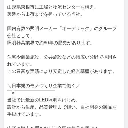
山形県東根市に工場と物流センターを構え、

製造から出荷までを担っている当社。

国内有数の照明メーカー「オーデリック」のグループ
会社として、

照明器具業界で約80年の歴史があります。

住宅や商業施設、公共施設などの幅広い分野で採用さ
れています。

この豊富な実績により安定した経営基盤があります。

＼日本発のモノづくり企業で働く／

‾‾‾V‾‾‾‾‾‾‾‾‾‾‾‾‾‾‾‾‾‾‾‾‾‾‾‾‾‾‾‾

当社では最新のLED照明をはじめ、

設計から生産、品質管理まで担い、自社開発の製品を
手掛けています。
