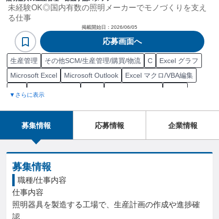
未経験OK◎国内有数の照明メーカーでモノづくりを支え
る仕事
掲載開始日：
2026/06/05
応募画面へ
生産管理
その他SCM/生産管理/購買/物流
C
Excel グラフ
Microsoft Excel
Microsoft Outlook
Excel マクロ/VBA編集
SAP
Microsoft Word
WMS
Microsoft Access
Zoom
▼さらに表示
HACCP
データ/文字入力
AutoCAD
Microsoft PowerPoint
Jw_cad
GMP
EMS
Adobe Illustrator
生産計画
原価管理
募集情報
応募情報
企業情報
生産計画管理
PC
自動車/輸送機器部品生産管理
海外1拠点
PC/Web
入出庫管理
携帯電話/PC/PC周辺機器
納期調整
外注管理
人員管理
工場
受注管理
在庫管理
製造管理
募集情報
発注管理
進捗管理
倉庫管理
生産管理
職種/仕事内容
仕事内容

照明器具を製造する工場で、生産計画の作成や進捗確
認、
