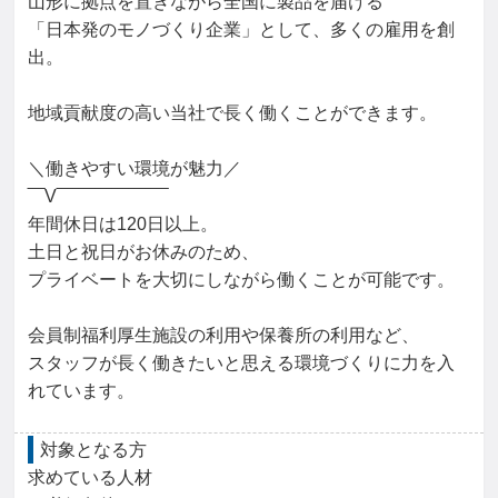
山形に拠点を置きながら全国に製品を届ける

「日本発のモノづくり企業」として、多くの雇用を創
出。

地域貢献度の高い当社で長く働くことができます。

＼働きやすい環境が魅力／

‾‾‾V‾‾‾‾‾‾‾‾‾‾‾‾‾‾‾‾‾‾‾‾

年間休日は120日以上。

土日と祝日がお休みのため、

プライベートを大切にしながら働くことが可能です。

会員制福利厚生施設の利用や保養所の利用など、

スタッフが長く働きたいと思える環境づくりに力を入
れています。
対象となる方
求めている人材
