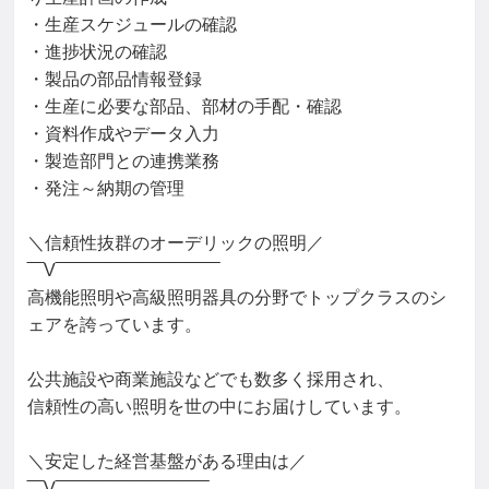
・生産スケジュールの確認

・進捗状況の確認

・製品の部品情報登録

・生産に必要な部品、部材の手配・確認

・資料作成やデータ入力

・製造部門との連携業務

・発注～納期の管理

＼信頼性抜群のオーデリックの照明／

‾‾‾V‾‾‾‾‾‾‾‾‾‾‾‾‾‾‾‾‾‾‾‾‾‾‾‾‾‾‾‾‾‾

高機能照明や高級照明器具の分野でトップクラスのシ
ェアを誇っています。

公共施設や商業施設などでも数多く採用され、

信頼性の高い照明を世の中にお届けしています。

＼安定した経営基盤がある理由は／

‾‾‾V‾‾‾‾‾‾‾‾‾‾‾‾‾‾‾‾‾‾‾‾‾‾‾‾‾‾‾‾
