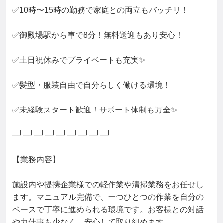
ハウスクリーニング技能士
ビルクリーニング技能
✅10時〜15時の勤務で家庭との両立もバッチリ！

普通自動車第一種運転免許
自立支援
医療/ヘルスケア
トイレ清掃
ビル内清掃
病院清掃
空室クリーニング
窓清掃
✅御殿場駅から車で8分！無料送迎もあり安心！

浴室清掃
洗面台清掃
換気扇清掃
空調清掃
部屋清掃
清掃
✅土日祝休みでプライベートも充実✨

屋外清掃
水回り清掃
商業施設清掃
オフィスビル清掃
ホテル清掃
住宅清掃
工場清掃
✅髪型・服装自由で自分らしく働ける環境！

✅未経験スタート歓迎！サポート体制も万全✨

─┘─┘─┘─┘─┘─┘─┘─┘─┘

【業務内容】

施設内や提携企業様での軽作業や清掃業務をお任せし
ます。マニュアル完備で、一つひとつの作業を自分の
ペースで丁寧に進められる環境です。お客様との対話
や力仕事も少なく、安心して取り組めます。
