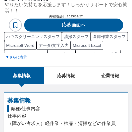
やりたい気持ちを応援します！しっかりサポートで安心就
労！！
掲載開始日：
2025/02/27
応募画面へ
ハウスクリーニングスタッフ
清掃スタッフ
倉庫作業スタッフ
Microsoft Word
データ/文字入力
Microsoft Excel
Microsoft PowerPoint
Excel グラフ
Excel マクロ/VBA編集
▼さらに表示
SAP
WMS
Google Docs
一太郎
Google Spreadsheet
Microsoft Outlook
Microsoft Onedrive
Zoom
募集情報
応募情報
企業情報
家庭用品品質表示法
介護職員初任者研修
危険物取扱者乙種
宅地建物取引士
衛生管理者
食品衛生責任者
防火管理者
準中型自動車第一種運転免許
大型自動車第一種運転免許
募集情報
フォークリフト運転技能講習
中型自動車第一種運転免許
職種/仕事内容
仕事内容

普通自動二輪車免許
フォークリフト運転技能講習修了
（障がい者求人）軽作業・検品・清掃などの作業員

第二種電気工事士
防災センター要員講習
クリーニング師