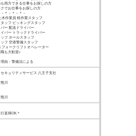
も両方できる仕事をお探しの方

クでお仕事をお探しの方

－＊－＊－＊－

土木作業員 軽作業スタッフ

タッフ ピッキングスタッフ

バー 配送ドライバー

イバー トラックドライバー

ッフ ホールスタッフ

ッフ 空港警備スタッフ

 フォークリフトオペレーター

職も大歓迎♪

と理由：警備法による
セキュリティサービス 八王子支社

熊川

市熊川
行直帰OK＊