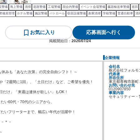
設警備
海上警備
清掃
道路警備
工場警備
国会内警備
イベント会場警備
臓器輸送車警備
巡回
警備員管理
ホテル警備
施設警備
パトロール
収容設備警備
倉庫清掃
学校警備
普通自動車
清
お気に入り
応募画面へ行く
掲載開始日：
2026/07/24
企業情報
会社名
株式会社フォルモ
も休みも「あなた次第」の完全自由シフト！ ～

代表者
所在住所
東京都青梅市新町
や「2週間に1回」、「土日だけ」など、ご希望を優先！

お問い合わせ先
0120907850
日だけ」「来週は連休が欲しい」もOK！

事業内容
セキュリティー・
たい60代・70代のシニアから、

たいフリーターまで、幅広い年代が活躍中！

－＊－


