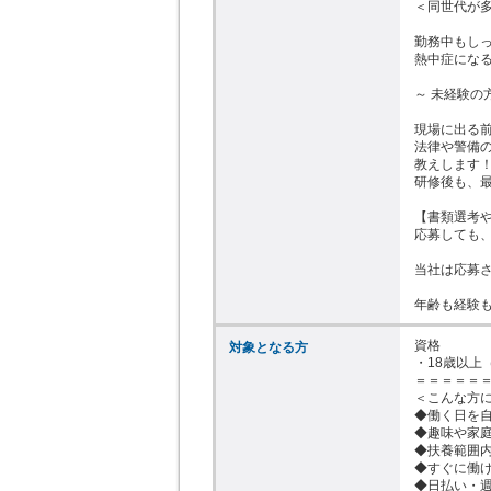
＜同世代が多
勤務中もし
熱中症になる
～ 未経験の
現場に出る前
法律や警備
教えします！
研修後も、最
【書類選考や
応募しても、
当社は応募さ
年齢も経験
資格

対象となる方
・18歳以上
＝＝＝＝＝＝
＜こんな方に
◆働く日を自
◆趣味や家庭
◆扶養範囲内
◆すぐに働け
◆日払い・週