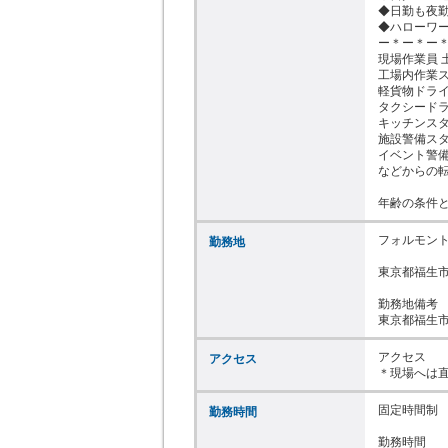
◆日勤も夜勤
◆ハローワー
ー＊ー＊ー＊
現場作業員 
工場内作業ス
軽貨物ドライ
タクシードラ
キッチンスタ
施設警備スタ
イベント警備
などからの転
年齢の条件
フォルモント
勤務地
東京都福生市
勤務地備考

東京都福生
アクセス

アクセス
＊現場へは直
固定時間制

勤務時間
勤務時間
