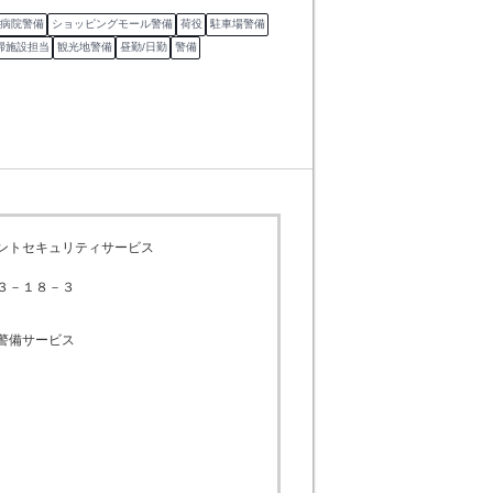
病院警備
ショッピングモール警備
荷役
駐車場警備
掃施設担当
観光地警備
昼勤/日勤
警備
ントセキュリティサービス
３－１８－３
警備サービス