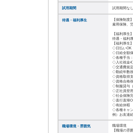
試用期間
試用期間な
【保険制度】
待遇・福利厚生
雇用保険、労
【福利厚生】
待遇・福利厚
【福利厚生】
◇日払いOK
◇日給全額保
◇各種手当：
◇入社祝金4
◇交通費規定
◇勤続年数祝
◇資格取得支
◇資格合格祝金
◇制服貸与（
◇正社員登用
◇社会保険完
◇直行直帰OK
◇有給休暇

◇各種キャン
例）お友達
職場環境

職場環境・雰囲気
【職場の雰囲