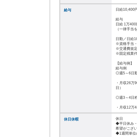
日給10,400円
給与
給与

日給 1万400
（一律手当を
日勤／日給10,
※資格手当・
※交通費規定
※固定残業代
【給与例】

給与例

◎週5～6日
・月収26万9
日）

◎週3～4日
・月収12万4
休日

休日休暇
◆平日休み・
希望がござい
◆1週間単位