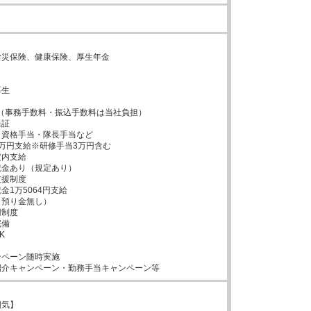
し


災保険、健康保険、厚生年金



生



（事務手数料・振込手数料は当社負担）

証

資格手当・隊長手当など

万円支給※研修手当3万円含む

内支給

金あり（規定あり）

援制度

1万5064円支給

預り金無し）

制度

備



ペーン随時実施

紹介キャンペーン・勤務手当キャンペーン等
気】
