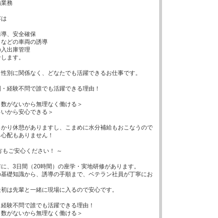
業務

は

導、安全確保

などの車両の誘導

入出庫管理

します。

性別に関係なく、どなたでも活躍できるお仕事です。

・経験不問で誰でも活躍できる理由！

数がないから無理なく働ける＞

いから安心できる＞

っかり休憩がありますし、こまめに水分補給もおこなうので
心配もありません！

方もご安心ください！ ～

に、3日間（20時間）の座学・実地研修があります。

の基礎知識から、誘導の手順まで、ベテラン社員が丁寧にお


初は先輩と一緒に現場に入るので安心です。

経験不問で誰でも活躍できる理由！

数がないから無理なく働ける＞
