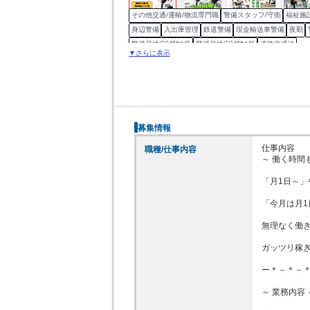
その他交通/運輸/物流専門職
警備スタッフ/守衛
福祉施
身辺警備
入出庫管理
鉄道警備
現金輸送車警備
夜勤
警備員検定試験2級
警備員検定試験1級
道路交通法
▼さらに表示
募集情報
仕事内容

職種/仕事内容
～ 働く時間
「月1日～」
「今月は月1
無理なく働き
ガッツリ稼ぎ
ー＊－＊－＊
～ 業務内容 ～