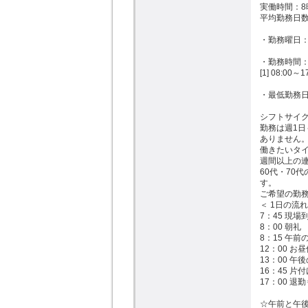
実働時間：8時
平均勤務日数
・勤務曜日：
・勤務時間：
[1] 08:00～17
・最低勤務日
シフトサイク
勤務は週1日
ありません。
働きたいタイ
週間以上の連
60代・70
す。

ご希望の勤務
＜ 1日の流れ
7：45 現場
8：00 朝礼

8：15 午前
12：00 お昼
13：00 午
16：45 片付
17：00 退
☆午前と午