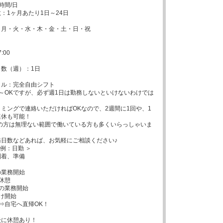
間/日

：1ヶ月あたり1日～24日

月・火・水・木・金・土・日・祝



:00

数（週）：1日

ル：完全自由シフト

～OKですが、必ず週1日は勤務しないといけないわけでは


ミングで連絡いただければOKなので、2週間に1回や、1
休も可能！

代の方は無理ない範囲で働いている方も多くいらっしゃいま
日数などあれば、お気軽にご相談ください♪

例：日勤 ＞

到着、準備

の業務開始

休憩

後の業務開始

け開始

勤⇒自宅へ直帰OK！

後に休憩あり！