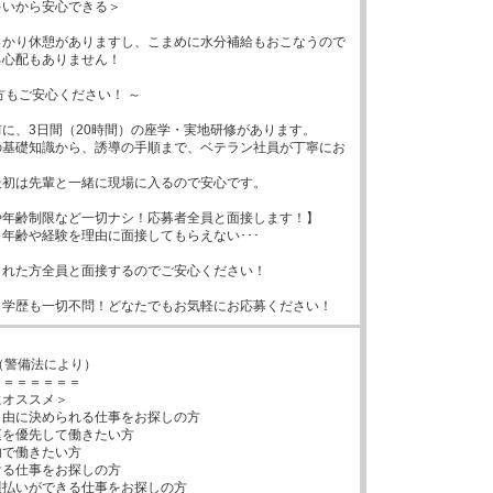
いから安心できる＞

っかり休憩がありますし、こまめに水分補給もおこなうので
心配もありません！

方もご安心ください！ ～

に、3日間（20時間）の座学・実地研修があります。

の基礎知識から、誘導の手順まで、ベテラン社員が丁寧にお


初は先輩と一緒に現場に入るので安心です。

年齢制限など一切ナシ！応募者全員と面接します！】

年齢や経験を理由に面接してもらえない･･･

れた方全員と面接するのでご安心ください！

も学歴も一切不問！どなたでもお気軽にお応募ください！
（警備法により）

＝＝＝＝＝＝

オススメ＞

由に決められる仕事をお探しの方

を優先して働きたい方

で働きたい方

る仕事をお探しの方

払いができる仕事をお探しの方
