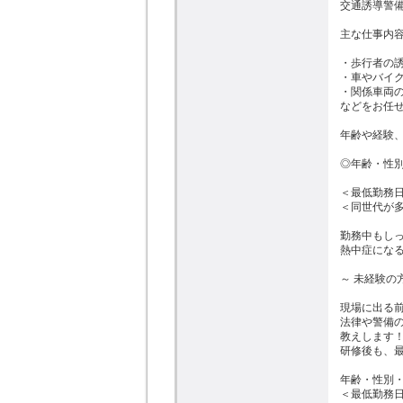
交通誘導警備
主な仕事内容
・歩行者の誘
・車やバイク
・関係車両の
などをお任せ
年齢や経験、
◎年齢・性別
＜最低勤務日
＜同世代が多
勤務中もし
熱中症になる
～ 未経験の
現場に出る前
法律や警備
教えします！
研修後も、最
年齢・性別・
＜最低勤務日